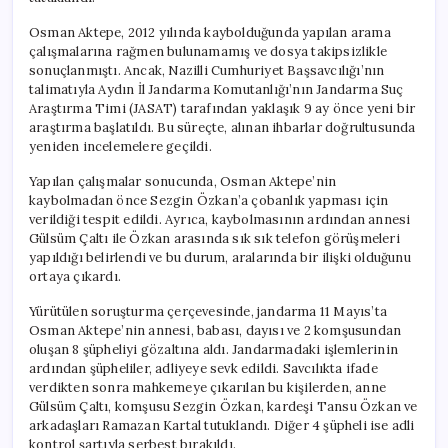
Tutuklandı
için
Osman Aktepe, 2012 yılında kaybolduğunda yapılan arama
çalışmalarına rağmen bulunamamış ve dosya takipsizlikle
sonuçlanmıştı. Ancak, Nazilli Cumhuriyet Başsavcılığı’nın
talimatıyla Aydın İl Jandarma Komutanlığı’nın Jandarma Suç
Araştırma Timi (JASAT) tarafından yaklaşık 9 ay önce yeni bir
araştırma başlatıldı. Bu süreçte, alınan ihbarlar doğrultusunda
yeniden incelemelere geçildi.
Yapılan çalışmalar sonucunda, Osman Aktepe’nin
kaybolmadan önce Sezgin Özkan’a çobanlık yapması için
verildiği tespit edildi. Ayrıca, kaybolmasının ardından annesi
Gülsüm Çaltı ile Özkan arasında sık sık telefon görüşmeleri
yapıldığı belirlendi ve bu durum, aralarında bir ilişki olduğunu
ortaya çıkardı.
Yürütülen soruşturma çerçevesinde, jandarma 11 Mayıs’ta
Osman Aktepe’nin annesi, babası, dayısı ve 2 komşusundan
oluşan 8 şüpheliyi gözaltına aldı. Jandarmadaki işlemlerinin
ardından şüpheliler, adliyeye sevk edildi. Savcılıkta ifade
verdikten sonra mahkemeye çıkarılan bu kişilerden, anne
Gülsüm Çaltı, komşusu Sezgin Özkan, kardeşi Tansu Özkan ve
arkadaşları Ramazan Kartal tutuklandı. Diğer 4 şüpheli ise adli
kontrol şartıyla serbest bırakıldı.