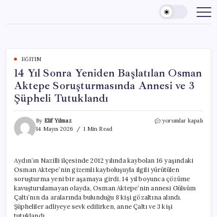
Skip
to
content
EĞITIM
14 Yıl Sonra Yeniden Başlatılan Osman
Aktepe Soruşturmasında Annesi ve 3
Şüpheli Tutuklandı
14
By
Elif Yılmaz
yorumlar kapalı
Yıl
14 Mayıs 2026
1 Min Read
Sonra
Yeniden
Başlatılan
Aydın’ın Nazilli ilçesinde 2012 yılında kaybolan 16 yaşındaki
Osman
Osman Aktepe’nin gizemli kayboluşuyla ilgili yürütülen
Aktepe
Soruşturmasında
soruşturma yeni bir aşamaya girdi. 14 yıl boyunca çözüme
Annesi
kavuşturulamayan olayda, Osman Aktepe’nin annesi Gülsüm
ve
Çaltı’nın da aralarında bulunduğu 8 kişi gözaltına alındı.
3
Şüpheliler adliyeye sevk edilirken, anne Çaltı ve 3 kişi
Şüpheli
tutuklandı.