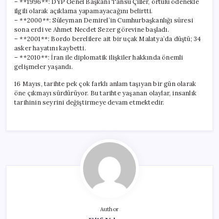
– **1996**: DYP Genel Başkanı Tansu Çiller, örtülü ödenekle
ilgili olarak açıklama yapamayacağını belirtti.
– **2000**: Süleyman Demirel’in Cumhurbaşkanlığı süresi
sona erdi ve Ahmet Necdet Sezer görevine başladı.
– **2001**: Bordo berelilere ait bir uçak Malatya’da düştü; 34
asker hayatını kaybetti.
– **2010**: İran ile diplomatik ilişkiler hakkında önemli
gelişmeler yaşandı.
16 Mayıs, tarihte pek çok farklı anlam taşıyan bir gün olarak
öne çıkmayı sürdürüyor. Bu tarihte yaşanan olaylar, insanlık
tarihinin seyrini değiştirmeye devam etmektedir.
Author