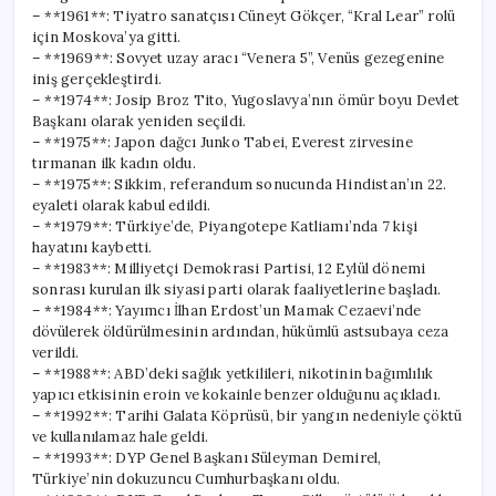
– **1961**: Tiyatro sanatçısı Cüneyt Gökçer, “Kral Lear” rolü
için Moskova’ya gitti.
– **1969**: Sovyet uzay aracı “Venera 5”, Venüs gezegenine
iniş gerçekleştirdi.
– **1974**: Josip Broz Tito, Yugoslavya’nın ömür boyu Devlet
Başkanı olarak yeniden seçildi.
– **1975**: Japon dağcı Junko Tabei, Everest zirvesine
tırmanan ilk kadın oldu.
– **1975**: Sikkim, referandum sonucunda Hindistan’ın 22.
eyaleti olarak kabul edildi.
– **1979**: Türkiye’de, Piyangotepe Katliamı’nda 7 kişi
hayatını kaybetti.
– **1983**: Milliyetçi Demokrasi Partisi, 12 Eylül dönemi
sonrası kurulan ilk siyasi parti olarak faaliyetlerine başladı.
– **1984**: Yayımcı İlhan Erdost’un Mamak Cezaevi’nde
dövülerek öldürülmesinin ardından, hükümlü astsubaya ceza
verildi.
– **1988**: ABD’deki sağlık yetkilileri, nikotinin bağımlılık
yapıcı etkisinin eroin ve kokainle benzer olduğunu açıkladı.
– **1992**: Tarihi Galata Köprüsü, bir yangın nedeniyle çöktü
ve kullanılamaz hale geldi.
– **1993**: DYP Genel Başkanı Süleyman Demirel,
Türkiye’nin dokuzuncu Cumhurbaşkanı oldu.