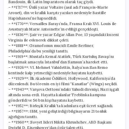
Baudouin, ilk Latin İmparatoru olarak taç giydi.
– **1717**: Ünlü yazar Voltaire (asıl adı François-Marie
Arouet), din ve krallık karşıtı yazıları nedeniyle Bastille
Hapishanesi’ne hapsedildi.
– **1770**: Versailles Sarayı’nda, Fransa Kralı XVI. Louis ile
Avusturyalı Marie Antoinette’in evliliği gerçekleşti.
– **1836**: Şair ve yazar Edgar Allan Poe, 13 yaşındaki kuzeni
Virginia ile evlenerek dikkat çekti.
– **1888**: Gramofonun mucidi Emile Berliner,
Philadelphia’da bu yeniliği tanıttı.
– **1919**: Mustafa Kemal Atatürk, Türk Kurtuluş Savaşı’nı
başlatmak amacıyla İstanbul’dan Samsun’a hareket etti.
– **1926**: VI. Mehmet Vahidettin, İtalya’nın San Remo
kentinde kalp yetmezliği nedeniyle hayatını kaybetti.
– **1929**: İlk Akademi Ödülleri, Hollywood, Kaliforniya’da
düzenlendi. Bu törenin en iyi filmi “Kanatlar” (Wings) seçildi.
– **1943**: Varşova Gettosu’ndaki Yahudi direnişi, Nazi işgali
altında sona erdi. Hayatta kalanlar Treblinka kampına
gönderildi ve 56 bin kişi hayatını kaybetti.
– **1952**: Birleşik Krallık’ta kadınlara eşit ücret sağlandı.
– **1957**: IBM, yeni geliştirdiği bilgisayarın 21 tonluk
ağırlığını tanıttı.
– **1960**: Sovyet lideri Nikita Khrushchev, ABD Başkanı
Dwight D. Eisenhower’dan özür talep etti.