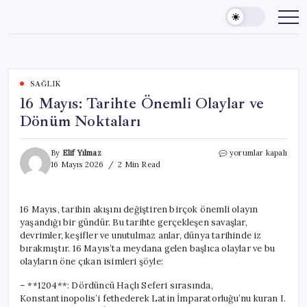
Skip
to
content
SAĞLIK
16 Mayıs: Tarihte Önemli Olaylar ve
Dönüm Noktaları
16
By
Elif Yılmaz
yorumlar kapalı
Mayıs:
16 Mayıs 2026
2 Min Read
Tarihte
Önemli
Olaylar
16 Mayıs, tarihin akışını değiştiren birçok önemli olayın
ve
yaşandığı bir gündür. Bu tarihte gerçekleşen savaşlar,
Dönüm
Noktaları
devrimler, keşifler ve unutulmaz anlar, dünya tarihinde iz
için
bırakmıştır. 16 Mayıs’ta meydana gelen başlıca olaylar ve bu
olayların öne çıkan isimleri şöyle:
– **1204**: Dördüncü Haçlı Seferi sırasında,
Konstantinopolis’i fethederek Latin İmparatorluğu’nu kuran I.