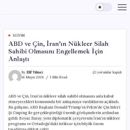
Skip
to
content
EĞITIM
ABD ve Çin, İran’ın Nükleer Silah
Sahibi Olmasını Engellemek İçin
Anlaştı
ABD
By
Elif Yılmaz
yorumlar kapalı
ve
14 Mayıs 2026
1 Min Read
Çin,
İran’ın
Nükleer
ABD ve Çin, İran’ın nükleer silah sahibi olmasını asla kabul
Silah
etmeyecekleri konusunda bir anlaşmaya vardıklarını açıkladı.
Sahibi
Olmasını
Bu gelişme, ABD Başkanı Donald Trump’ın Pekin’de Çin lideri
Engellemek
Şi Cinping ile gerçekleştirdiği önemli görüşmelerin ardından
İçin
geldi. Beyaz Saray, yeni diplomatik çerçevenin İran’ın nükleer
Anlaştı
programı ve Ortadoğu’daki istikrar için büyük önem
için
taşıdığına dikkat çekti.