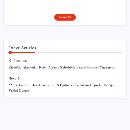
Follow Me
Other Articles
Previous
Küba’da Akaryakıt Krizi: Abluka Sebebiyle Enerji Sıkıntısı Yaşanıyor
Next
** Türkiye’de Her 4 Gençten 1’i Eğitim ve İstihdam Dışında: Endişe
Verici Durum