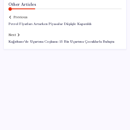
Other Articles
Previous
Petrol Fiyatları Artarken Piyasalar Düşüşle Kapatıldı
Next
Kağıthane’de Uçurtma Coşkusu: 15 Bin Uçurtma Çocuklarla Buluştu
SON YAZILAR
TBMM Adalet Komisyonu’nda ‘pislik’ tartışması:
MHP’li Bülbül masaya yumruk attı, İYİ Partili vekilin