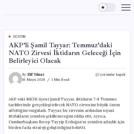
Skip
to
content
EĞITIM
AKP’li Şamil Tayyar: Temmuz’daki
NATO Zirvesi İktidarın Geleceği İçin
Belirleyici Olacak
AKP’li
By
Elif Yılmaz
yorumlar kapalı
Şamil
16 Mayıs 2026
1 Min Read
Tayyar:
Temmuz’daki
NATO
AKP eski MKYK üyesi Şamil Tayyar, iktidarın 7-8 Temmuz
Zirvesi
tarihlerinde gerçekleştirilecek NATO zirvesine büyük önem
İktidarın
Geleceği
atfettiğini vurguladı. Tayyar, bu zirvenin ardından siyasi
İçin
ittifakların yeniden şekilleneceğini iddia etti. Ayrıca,
Belirleyici
Cumhurbaşkanı Recep Tayyip Erdoğan’ın yeniden adaylık için
Olacak
birden fazla strateji geliştirdiğini belirtti.
için