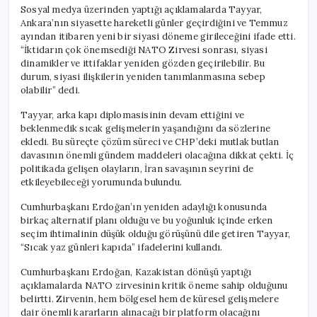
Sosyal medya üzerinden yaptığı açıklamalarda Tayyar,
Ankara’nın siyasette hareketli günler geçirdiğini ve Temmuz
ayından itibaren yeni bir siyasi döneme girileceğini ifade etti.
“İktidarın çok önemsediği NATO Zirvesi sonrası, siyasi
dinamikler ve ittifaklar yeniden gözden geçirilebilir. Bu
durum, siyasi ilişkilerin yeniden tanımlanmasına sebep
olabilir” dedi.
Tayyar, arka kapı diplomasisinin devam ettiğini ve
beklenmedik sıcak gelişmelerin yaşandığını da sözlerine
ekledi. Bu süreçte çözüm süreci ve CHP’deki mutlak butlan
davasının önemli gündem maddeleri olacağına dikkat çekti. İç
politikada gelişen olayların, İran savaşının seyrini de
etkileyebileceği yorumunda bulundu.
Cumhurbaşkanı Erdoğan’ın yeniden adaylığı konusunda
birkaç alternatif planı olduğu ve bu yoğunluk içinde erken
seçim ihtimalinin düşük olduğu görüşünü dile getiren Tayyar,
“Sıcak yaz günleri kapıda” ifadelerini kullandı.
Cumhurbaşkanı Erdoğan, Kazakistan dönüşü yaptığı
açıklamalarda NATO zirvesinin kritik öneme sahip olduğunu
belirtti. Zirvenin, hem bölgesel hem de küresel gelişmelere
dair önemli kararların alınacağı bir platform olacağını