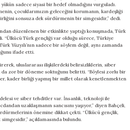
Artıyor
u yükün sadece siyasi bir hedef olmadığını vurguladı.
için
menin, çocuklarımızın geleceğini korumanın, kardeşliği
birliğini sonsuza dek sürdürmenin bir simgesidir,” dedi.
fından düzenlenen bir etkinlikte yaptığı konuşmada, Türk
i. “Ülkücü Türk gençliği var olduğu sürece, Türkiye
, Türk Yüzyılı’nın sadece bir söylem değil, aynı zamanda
uğunu ifade etti.
k, uluslararası ilişkilerdeki belirsizliklerin, siber
ha da zor bir döneme soktuğunu belirtti. “Böylesi zorlu bir
r, kader birliği yapmış bir millet olarak kenetlenmekten
esi ve siber tehditler var. İnsanlık, teknoloji ile
cdandan uzaklaşmanın sancısını yaşıyor,” diyen Bahçeli,
ürdürmelerinin önemine dikkat çekti. “Ülkücü gençlik,
t simgesidir,” açıklamasında bulundu.