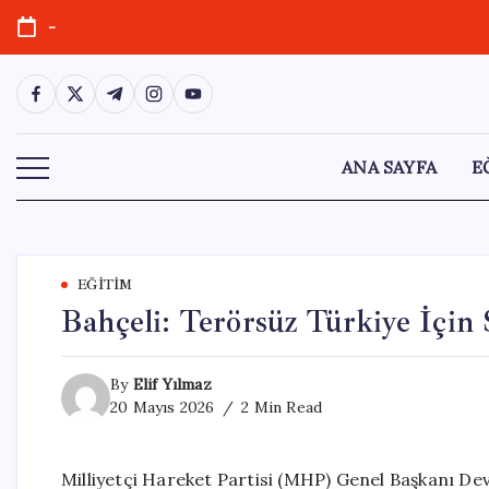
Skip
-
to
content
https://www.facebook.com/
https://twitter.com/
https://t.me/
https://www.instagram.com/
https://youtube.com/
ANA SAYFA
E
EĞITIM
Bahçeli: Terörsüz Türkiye İçin
By
Elif Yılmaz
20 Mayıs 2026
2 Min Read
Milliyetçi Hareket Partisi (MHP) Genel Başkanı Dev