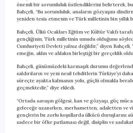
önemli bir sorumluluk üstlendiklerini belirterek, b
Bahçeli, “Bu sorumluluk, anaların gözyaşını dindir
yeniden tesis etmenin ve Türk milletinin bin yıllık 
Bahçeli, Ülkü Ocakları Eğitim ve Kültür Vakfı tara
gençliğinin, Türk milletinin umudu olduğunu söyled
Cumhuriyeti Devleti yalnız değildir,” diyen Bahçeli
emeğin, aklın ve ahlakın birleştiği bir gerçeklik old
Bahçeli, günümüzdeki karmaşık durumu değerlendirere
saldırıların ve yeni nesil tehditlerin Türkiye’yi da
süreçte ayakta kalmanın yolu, güçlü olmakla berabe
geçmektedir,” diye ekledi.
“Ortada savaşın gölgesi, kan ve gözyaşı, güç mücadel
geleceğe uzanırken, merhametten, adaletten ve vi
gençlerin bu zorlu koşullarda ülkücü duruşlarını s
sadece bir öfke patlaması değil, disiplin ve sadaka