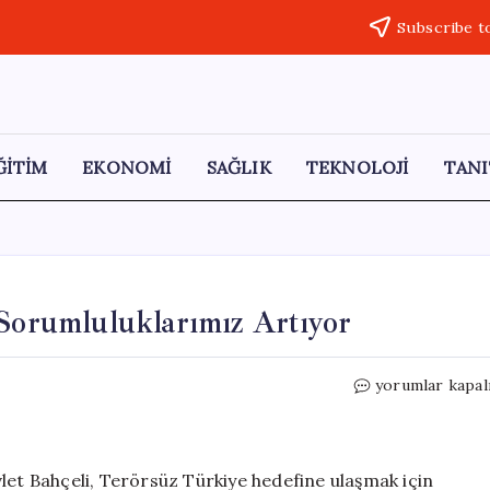
Subscribe t
ĞİTİM
EKONOMİ
SAĞLIK
TEKNOLOJİ
TANI
 Sorumluluklarımız Artıyor
Bahçeli:
yorumlar kapal
Terörsüz
Türkiye
İçin
Sorumlulukları
let Bahçeli, Terörsüz Türkiye hedefine ulaşmak için