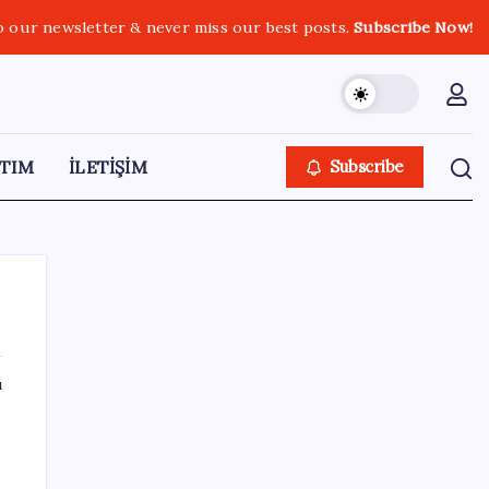
o our newsletter & never miss our best posts.
Subscribe Now!
TIM
İLETİŞİM
Subscribe
ı
SON YAZILAR
Honor Magic V6 Türkiye’de: İşte Fiyatı ve
mız
Özellikleri