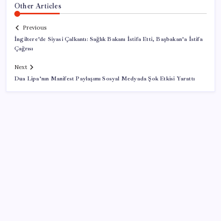
Other Articles
Previous
İngiltere’de Siyasi Çalkantı: Sağlık Bakanı İstifa Etti, Başbakan’a İstifa
Çağrısı
Next
Dua Lipa’nın Manifest Paylaşımı Sosyal Medyada Şok Etkisi Yarattı
SON YAZILAR
ASELSAN TOLUN P Testini Tamamladı: Sığınak