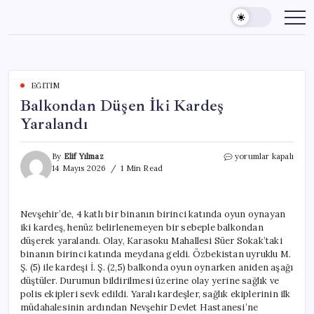
Skip
to
content
EĞITIM
Balkondan Düşen İki Kardeş
Yaralandı
Balkondan
By
Elif Yılmaz
yorumlar kapalı
Düşen
14 Mayıs 2026
1 Min Read
İki
Kardeş
Yaralandı
Nevşehir’de, 4 katlı bir binanın birinci katında oyun oynayan
için
iki kardeş, henüz belirlenemeyen bir sebeple balkondan
düşerek yaralandı. Olay, Karasoku Mahallesi Süer Sokak’taki
binanın birinci katında meydana geldi. Özbekistan uyruklu M.
Ş. (5) ile kardeşi İ. Ş. (2,5) balkonda oyun oynarken aniden aşağı
düştüler. Durumun bildirilmesi üzerine olay yerine sağlık ve
polis ekipleri sevk edildi. Yaralı kardeşler, sağlık ekiplerinin ilk
müdahalesinin ardından Nevşehir Devlet Hastanesi’ne