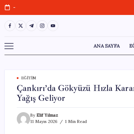
Skip
-
to
content
https://www.facebook.com/
https://twitter.com/
https://t.me/
https://www.instagram.com/
https://youtube.com/
ANA SAYFA
E
EĞITIM
Çankırı’da Gökyüzü Hızla Kara
Yağış Geliyor
By
Elif Yılmaz
11 Mayıs 2026
1 Min Read