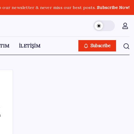
o our newsletter & never miss our best posts.
Subscribe Now!
TIM
İLETİŞİM
Subscribe
SON YAZILAR
ı
TBMM Adalet Komisyonu’nda ‘pislik’
tartışması: MHP’li Bülbül masaya yumruk