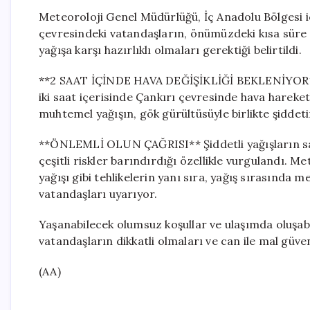
Meteoroloji Genel Müdürlüğü, İç Anadolu Bölgesi iç
çevresindeki vatandaşların, önümüzdeki kısa süre 
yağışa karşı hazırlıklı olmaları gerektiği belirtildi.
**2 SAAT İÇİNDE HAVA DEĞİŞİKLİĞİ BEKLENİYOR** 
iki saat içerisinde Çankırı çevresinde hava hareketl
muhtemel yağışın, gök gürültüsüyle birlikte şidde
**ÖNLEMLİ OLUN ÇAĞRISI** Şiddetli yağışların sad
çeşitli riskler barındırdığı özellikle vurgulandı. M
yağışı gibi tehlikelerin yanı sıra, yağış sırasında 
vatandaşları uyarıyor.
Yaşanabilecek olumsuz koşullar ve ulaşımda oluşab
vatandaşların dikkatli olmaları ve can ile mal güvenl
(AA)