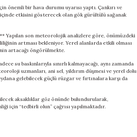
Gök
in önemli bir hava durumu uyarısı yaptı. Çankırı ve
Gürültülü
içinde etkisini gösterecek olan gök gürültülü sağanak
Sağanak
Yağış
Geliyor
Yapılan son meteorolojik analizlere göre, önümüzdeki
için
iliğinin artması bekleniyor. Yerel alanlarda etkili olması
tinin artacağı öngörülmekte.
ece su baskınlarıyla sınırlı kalmayacağı, aynı zamanda
eteoroloji uzmanları, ani sel, yıldırım düşmesi ve yerel dolu
meydana gelebilecek güçlü rüzgar ve fırtınalara karşı da
ilecek aksaklıklar göz önünde bulundurularak,
iği için “tedbirli olun” çağrısı yapılmaktadır.