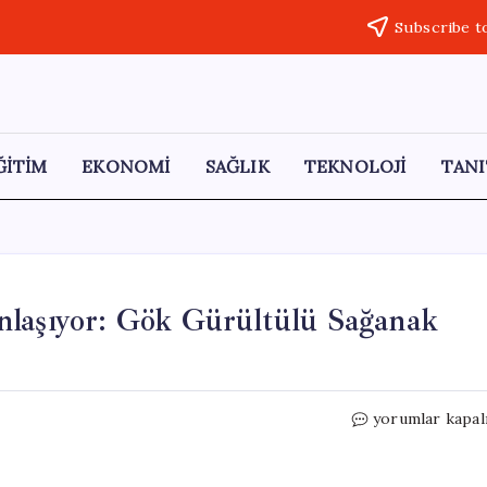
Subscribe t
ĞİTİM
EKONOMİ
SAĞLIK
TEKNOLOJİ
TANI
nlaşıyor: Gök Gürültülü Sağanak
Çankırı’da
yorumlar kapal
Gökyüzü
Hızla
Karanlaşıyor: