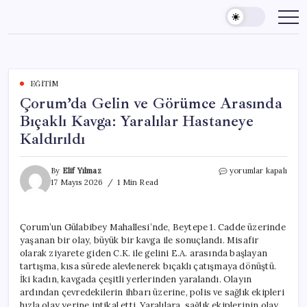
Skip
to
content
EĞITIM
Çorum’da Gelin ve Görümce Arasında
Bıçaklı Kavga: Yaralılar Hastaneye
Kaldırıldı
Çorum’da
By
Elif Yılmaz
yorumlar kapalı
Gelin
17 Mayıs 2026
1 Min Read
ve
Görümce
Arasında
Çorum’un Gülabibey Mahallesi’nde, Beytepe 1. Cadde üzerinde
Bıçaklı
yaşanan bir olay, büyük bir kavga ile sonuçlandı. Misafir
Kavga:
Yaralılar
olarak ziyarete giden C.K. ile gelini E.A. arasında başlayan
Hastaneye
tartışma, kısa sürede alevlenerek bıçaklı çatışmaya dönüştü.
Kaldırıldı
İki kadın, kavgada çeşitli yerlerinden yaralandı. Olayın
için
ardından çevredekilerin ihbarı üzerine, polis ve sağlık ekipleri
hızla olay yerine intikal etti. Yaralılara, sağlık ekiplerinin olay