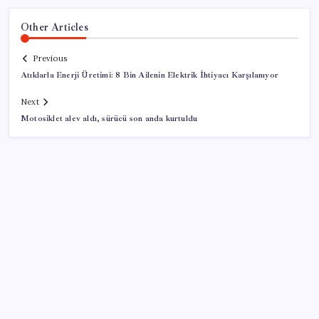
Other Articles
Previous
Atıklarla Enerji Üretimi: 8 Bin Ailenin Elektrik İhtiyacı Karşılanıyor
Next
Motosiklet alev aldı, sürücü son anda kurtuldu
SON YAZILAR
TBMM Adalet Komisyonu’nda ‘pislik’ tartışması: