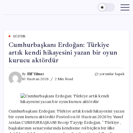
Skip
to
content
EĞITIM
Cumhurbaşkanı Erdoğan: Türkiye
artık kendi hikayesini yazan bir oyun
kurucu aktördür
Cumhurbaşkanı
By
Elif Yılmaz
yorumlar kapalı
Erdoğan:
10 Haziran 2026
2 Min Read
Türkiye
artık
kendi
hikayesini
yazan
bir
Cumhurbaşkanı Erdoğan: Türkiye artık kendi hikayesini yazan
oyun
bir oyun kurucu aktördür Posted on 10 Haziran 2026 by Yusuf
kurucu
Arslan CUMHURBAŞKANI Recep Tayyip Erdoğan, ” Türkiye ,
aktördür
başkalarının senaryolarında kendisine rol biçilen bir ülke
için