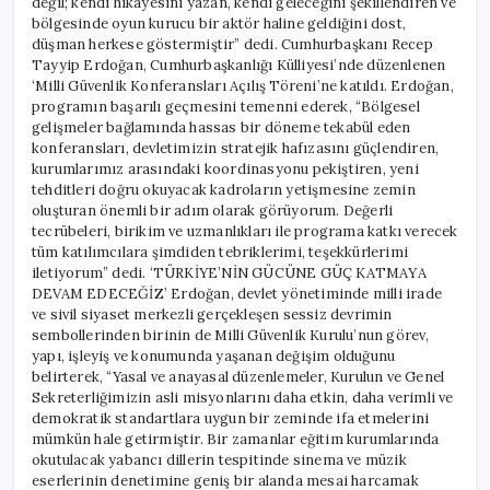
değil; kendi hikayesini yazan, kendi geleceğini şekillendiren ve
bölgesinde oyun kurucu bir aktör haline geldiğini dost,
düşman herkese göstermiştir” dedi. Cumhurbaşkanı Recep
Tayyip Erdoğan, Cumhurbaşkanlığı Külliyesi’nde düzenlenen
‘Milli Güvenlik Konferansları Açılış Töreni’ne katıldı. Erdoğan,
programın başarılı geçmesini temenni ederek, “Bölgesel
gelişmeler bağlamında hassas bir döneme tekabül eden
konferansları, devletimizin stratejik hafızasını güçlendiren,
kurumlarımız arasındaki koordinasyonu pekiştiren, yeni
tehditleri doğru okuyacak kadroların yetişmesine zemin
oluşturan önemli bir adım olarak görüyorum. Değerli
tecrübeleri, birikim ve uzmanlıkları ile programa katkı verecek
tüm katılımcılara şimdiden tebriklerimi, teşekkürlerimi
iletiyorum” dedi. ‘TÜRKİYE’NİN GÜCÜNE GÜÇ KATMAYA
DEVAM EDECEĞİZ’ Erdoğan, devlet yönetiminde milli irade
ve sivil siyaset merkezli gerçekleşen sessiz devrimin
sembollerinden birinin de Milli Güvenlik Kurulu’nun görev,
yapı, işleyiş ve konumunda yaşanan değişim olduğunu
belirterek, “Yasal ve anayasal düzenlemeler, Kurulun ve Genel
Sekreterliğimizin asli misyonlarını daha etkin, daha verimli ve
demokratik standartlara uygun bir zeminde ifa etmelerini
mümkün hale getirmiştir. Bir zamanlar eğitim kurumlarında
okutulacak yabancı dillerin tespitinde sinema ve müzik
eserlerinin denetimine geniş bir alanda mesai harcamak