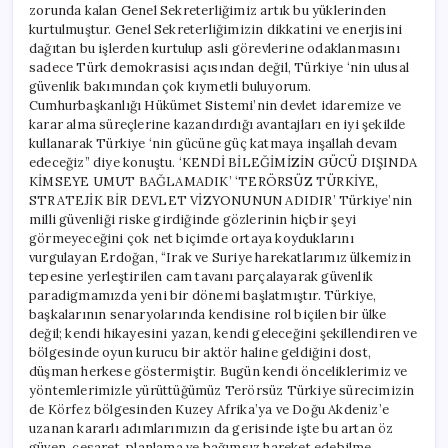
zorunda kalan Genel Sekreterliğimiz artık bu yüklerinden
kurtulmuştur. Genel Sekreterliğimizin dikkatini ve enerjisini
dağıtan bu işlerden kurtulup asli görevlerine odaklanmasını
sadece Türk demokrasisi açısından değil, Türkiye ‘nin ulusal
güvenlik bakımından çok kıymetli buluyorum.
Cumhurbaşkanlığı Hükümet Sistemi’nin devlet idaremize ve
karar alma süreçlerine kazandırdığı avantajları en iyi şekilde
kullanarak Türkiye ‘nin gücüne güç katmaya inşallah devam
edeceğiz” diye konuştu. ‘KENDİ BİLEĞİMİZİN GÜCÜ DIŞINDA
KİMSEYE UMUT BAĞLAMADIK’ ‘TERÖRSÜZ TÜRKİYE,
STRATEJİK BİR DEVLET VİZYONUNUN ADIDIR’ Türkiye’nin
milli güvenliği riske girdiğinde gözlerinin hiçbir şeyi
görmeyeceğini çok net biçimde ortaya koyduklarını
vurgulayan Erdoğan, “Irak ve Suriye harekatlarımız ülkemizin
tepesine yerleştirilen cam tavanı parçalayarak güvenlik
paradigmamızda yeni bir dönemi başlatmıştır. Türkiye,
başkalarının senaryolarında kendisine rol biçilen bir ülke
değil; kendi hikayesini yazan, kendi geleceğini şekillendiren ve
bölgesinde oyun kurucu bir aktör haline geldiğini dost,
düşman herkese göstermiştir. Bugün kendi önceliklerimiz ve
yöntemlerimizle yürüttüğümüz Terörsüz Türkiye sürecimizin
de Körfez bölgesinden Kuzey Afrika’ya ve Doğu Akdeniz’e
uzanan kararlı adımlarımızın da gerisinde işte bu artan öz
güven, cesaret, planlama ve bağımsız hareket edebilme