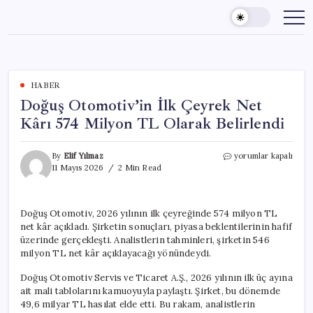
Skip
to
content
HABER
Doğuş Otomotiv’in İlk Çeyrek Net
Kârı 574 Milyon TL Olarak Belirlendi
Doğuş
By
Elif Yılmaz
yorumlar kapalı
Otomotiv’in
11 Mayıs 2026
2 Min Read
İlk
Çeyrek
Net
Doğuş Otomotiv, 2026 yılının ilk çeyreğinde 574 milyon TL
Kârı
net kâr açıkladı. Şirketin sonuçları, piyasa beklentilerinin hafif
574
Milyon
üzerinde gerçekleşti. Analistlerin tahminleri, şirketin 546
TL
milyon TL net kâr açıklayacağı yönündeydi.
Olarak
Belirlendi
Doğuş Otomotiv Servis ve Ticaret A.Ş., 2026 yılının ilk üç ayına
için
ait mali tablolarını kamuoyuyla paylaştı. Şirket, bu dönemde
49,6 milyar TL hasılat elde etti. Bu rakam, analistlerin