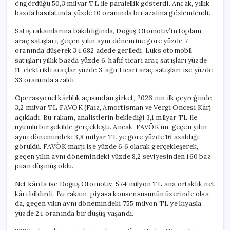
öngördüğü 50,3 milyar TL ile paralellik gösterdi. Ancak, yıllık
bazda hasılatında yüzde 10 oranında bir azalma gözlemlendi.
Satış rakamlarına bakıldığında, Doğuş Otomotiv’in toplam
araç satışları, geçen yılın aynı dönemine göre yüzde 7
oranında düşerek 34.682 adede geriledi. Lüks otomobil
satışları yıllık bazda yüzde 6, hafif ticari araç satışları yüzde
11, elektrikli araçlar yüzde 3, ağır ticari araç satışları ise yüzde
33 oranında azaldı.
Operasyonel kârlılık açısından şirket, 2026’nın ilk çeyreğinde
3,2 milyar TL FAVÖK (Faiz, Amortisman ve Vergi Öncesi Kâr)
açıkladı. Bu rakam, analistlerin beklediği 3,1 milyar TL ile
uyumlu bir şekilde gerçekleşti. Ancak, FAVÖK’ün, geçen yılın
aynı dönemindeki 3,8 milyar TL’ye göre yüzde 16 azaldığı
görüldü. FAVÖK marjı ise yüzde 6,6 olarak gerçekleşerek,
geçen yılın aynı dönemindeki yüzde 8,2 seviyesinden 160 baz
puan düşmüş oldu.
Net kârda ise Doğuş Otomotiv, 574 milyon TL ana ortaklık net
kârı bildirdi. Bu rakam, piyasa konsensüsünün üzerinde olsa
da, geçen yılın aynı dönemindeki 755 milyon TL’ye kıyasla
yüzde 24 oranında bir düşüş yaşandı.