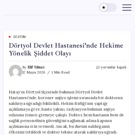
Skip
to
content
EĞITIM
Dörtyol Devlet Hastanesi’nde Hekime
Yönelik Şiddet Olayı
Dörtyol
By
Elif Yılmaz
yorumlar kapalı
Devlet
12 Mayıs 2026
1 Min Read
Hastanesi’nde
Hekime
Yönelik
Hatay’ın Dörtyol ilçesinde bulunan Dörtyol Devlet
Şiddet
Hastanesi’nde, koroner anjiyo işlemi sırasında bir doktorun
Olayı
için
saldırıya uğradığı bildirildi. Hekim Birliği’nin yaptığı
açıklamaya göre, hasta yakını, radyasyon bulunan anjiyo
odasına izinsiz girmeye çalıştı. Doktor, hem hastanın hem de
sağlık personelinin güvenliğini sağlamak adına kapının
açılmasına izin vermedi. Ancak, bu durum saldırganın
öfkesini tetikledi ve doktor tekme atarak saldırıya uğradı.