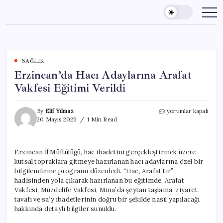
Skip
to
content
SAĞLIK
Erzincan’da Hacı Adaylarına Arafat
Vakfesi Eğitimi Verildi
Erzincan’da
By
Elif Yılmaz
yorumlar kapalı
Hacı
20 Mayıs 2026
1 Min Read
Adaylarına
Arafat
Vakfesi
Erzincan İl Müftülüğü, hac ibadetini gerçekleştirmek üzere
Eğitimi
kutsal topraklara gitmeye hazırlanan hacı adaylarına özel bir
Verildi
için
bilgilendirme programı düzenledi. “Hac, Arafat’tır”
hadisinden yola çıkarak hazırlanan bu eğitimde, Arafat
Vakfesi, Müzdelife Vakfesi, Mina’da şeytan taşlama, ziyaret
tavafı ve sa’y ibadetlerinin doğru bir şekilde nasıl yapılacağı
hakkında detaylı bilgiler sunuldu.