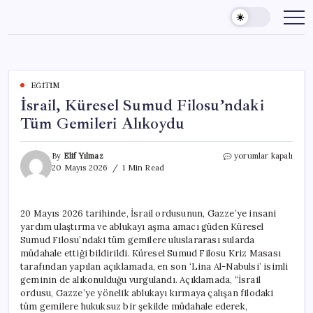
Skip
to
content
EĞITIM
İsrail, Küresel Sumud Filosu’ndaki
Tüm Gemileri Alıkoydu
İsrail,
By
Elif Yılmaz
yorumlar kapalı
Küresel
20 Mayıs 2026
1 Min Read
Sumud
Filosu’ndaki
Tüm
20 Mayıs 2026 tarihinde, İsrail ordusunun, Gazze’ye insani
Gemileri
yardım ulaştırma ve ablukayı aşma amacı güden Küresel
Alıkoydu
için
Sumud Filosu’ndaki tüm gemilere uluslararası sularda
müdahale ettiği bildirildi. Küresel Sumud Filosu Kriz Masası
tarafından yapılan açıklamada, en son ‘Lina Al-Nabulsi’ isimli
geminin de alıkonulduğu vurgulandı. Açıklamada, “İsrail
ordusu, Gazze’ye yönelik ablukayı kırmaya çalışan filodaki
tüm gemilere hukuksuz bir şekilde müdahale ederek,