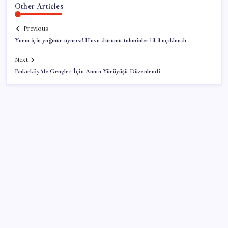
Other Articles
Previous
Yarın için yağmur uyarısı! Hava durumu tahminleri il il açıklandı
Next
Bakırköy’de Gençler İçin Anma Yürüyüşü Düzenlendi
SON YAZILAR
iPhone 18 Pro Ne Zaman Tanıtılacak?
AÖL 3. Dönem sınav sonuçları açıklandı mı? Açık