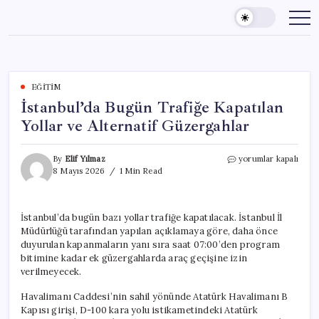
Skip
to
content
EĞITIM
İstanbul’da Bugün Trafiğe Kapatılan
Yollar ve Alternatif Güzergahlar
İstanbul’da
By
Elif Yılmaz
yorumlar kapalı
Bugün
8 Mayıs 2026
1 Min Read
Trafiğe
Kapatılan
Yollar
İstanbul’da bugün bazı yollar trafiğe kapatılacak. İstanbul İl
ve
Müdürlüğü tarafından yapılan açıklamaya göre, daha önce
Alternatif
Güzergahlar
duyurulan kapanmaların yanı sıra saat 07:00’den program
için
bitimine kadar ek güzergahlarda araç geçişine izin
verilmeyecek.
Havalimanı Caddesi’nin sahil yönünde Atatürk Havalimanı B
Kapısı girişi, D-100 kara yolu istikametindeki Atatürk