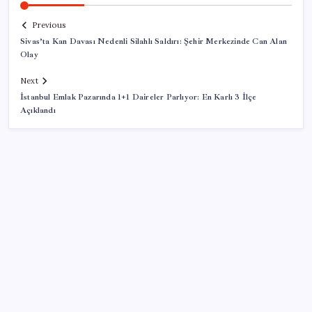
Previous
Sivas’ta Kan Davası Nedenli Silahlı Saldırı: Şehir Merkezinde Can Alan
Olay
Next
İstanbul Emlak Pazarında 1+1 Daireler Parlıyor: En Karlı 3 İlçe
Açıklandı
SON YAZILAR
iPhone 18 Pro Ne Zaman Tanıtılacak?