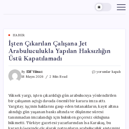
Skip
to
content
HABER
İşten Çıkarılan Çalışana Jet
Arabuluculukla Yapılan Haksızlığın
Üstü Kapatılamadı
İşten
By
Elif Yılmaz
yorumlar kapalı
Çıkarılan
18 Mayıs 2026
2 Min Read
Çalışana
Jet
Arabuluculukla
Yüksek yargı, işten çıkarıldığı gün arabulucuya yönlendirilen
Yapılan
bir çalışanın açtığı davada önemli bir karara imza attı.
Haksızlığın
Üstü
Yargıtay, işçinin haklarını gasp eden tutanakların, kayıt altına
Kapatılamadı
alındığı gün yaşanan baskı altında ve düşünme süresi
için
tanınmadan imzalandığı için hukuken geçersiz olduğuna
hükmetti. Türkiye gazetesi yazarlarından İsa Karakaş, bu
kararı köşesinde ele alarak patronların arabuluculuk sistemini