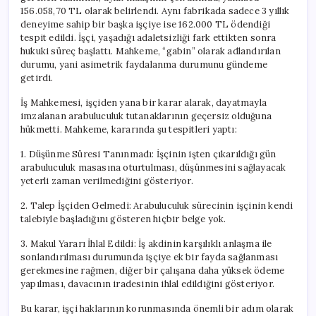
156.058,70 TL olarak belirlendi. Aynı fabrikada sadece 3 yıllık
deneyime sahip bir başka işçiye ise 162.000 TL ödendiği
tespit edildi. İşçi, yaşadığı adaletsizliği fark ettikten sonra
hukuki süreç başlattı. Mahkeme, “gabin” olarak adlandırılan
durumu, yani asimetrik faydalanma durumunu gündeme
getirdi.
İş Mahkemesi, işçiden yana bir karar alarak, dayatmayla
imzalanan arabuluculuk tutanaklarının geçersiz olduğuna
hükmetti. Mahkeme, kararında şu tespitleri yaptı:
1. Düşünme Süresi Tanınmadı: İşçinin işten çıkarıldığı gün
arabuluculuk masasına oturtulması, düşünmesini sağlayacak
yeterli zaman verilmediğini gösteriyor.
2. Talep İşçiden Gelmedi: Arabuluculuk sürecinin işçinin kendi
talebiyle başladığını gösteren hiçbir belge yok.
3. Makul Yararı İhlal Edildi: İş akdinin karşılıklı anlaşma ile
sonlandırılması durumunda işçiye ek bir fayda sağlanması
gerekmesine rağmen, diğer bir çalışana daha yüksek ödeme
yapılması, davacının iradesinin ihlal edildiğini gösteriyor.
Bu karar, işçi haklarının korunmasında önemli bir adım olarak