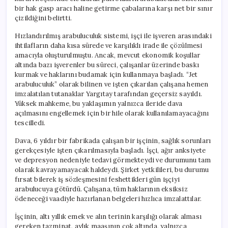
bir hak gasp aracı haline getirme çabalarına karşı net bir sınır
çizildiğini belirtti.
Hızlandırılmış arabuluculuk sistemi, işçi ile işveren arasındaki
ihtilafların daha kısa sürede ve karşılıklı irade ile çözülmesi
amacıyla oluşturulmuştu. Ancak, mevcut ekonomik koşullar
altında bazı işverenler bu süreci, çalışanlar üzerinde baskı
kurmak ve haklarını budamak için kullanmaya başladı. “Jet
arabuluculuk” olarak bilinen ve işten çıkarılan çalışana hemen
imzalatılan tutanaklar Yargıtay tarafından geçersiz sayıldı.
Yüksek mahkeme, bu yaklaşımın yalnızca ileride dava
açılmasını engellemek için bir hile olarak kullanılamayacağını
tescilledi.
Dava, 6 yıldır bir fabrikada çalışan bir işçinin, sağlık sorunları
gerekçesiyle işten çıkarılmasıyla başladı. İşçi, ağır anksiyete
ve depresyon nedeniyle tedavi görmekteydi ve durumunu tam
olarak kavrayamayacak haldeydi. Şirket yetkilileri, bu durumu
fırsat bilerek iş sözleşmesini feshettikleri gün işçiyi
arabulucuya götürdü. Çalışana, tüm haklarının eksiksiz
ödeneceği vaadiyle hazırlanan belgeleri hızlıca imzalattılar.
İşçinin, altı yıllık emek ve alın terinin karşılığı olarak alması
gereken tazminat, aylık maaşının çok altında, yalnızca