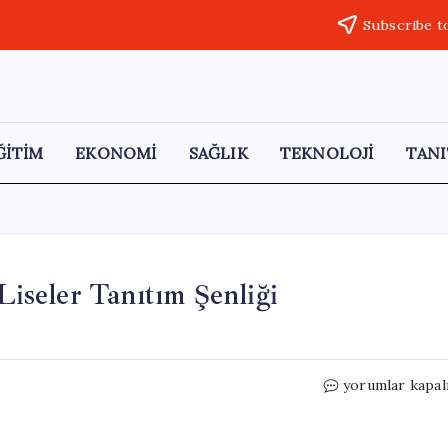
Subscribe t
ĞİTİM
EKONOMİ
SAĞLIK
TEKNOLOJİ
TANI
Liseler Tanıtım Şenliği
Kağıthane’de
yorumlar kapal
Eğitim
Fırsatları:
Liseler