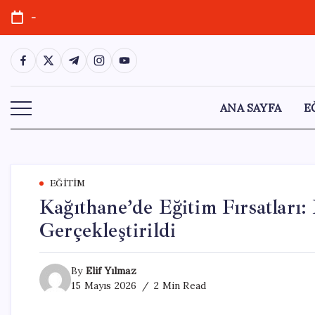
Skip
-
to
content
https://www.facebook.com/
https://twitter.com/
https://t.me/
https://www.instagram.com/
https://youtube.com/
ANA SAYFA
E
EĞITIM
Kağıthane’de Eğitim Fırsatları: 
Gerçekleştirildi
By
Elif Yılmaz
15 Mayıs 2026
2 Min Read