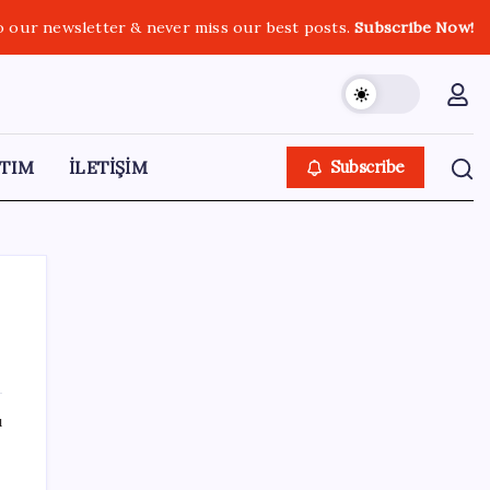
o our newsletter & never miss our best posts.
Subscribe Now!
TIM
İLETİŞİM
Subscribe
SON YAZILAR
ı
iPhone 18 Pro Ne Zaman Tanıtılacak?