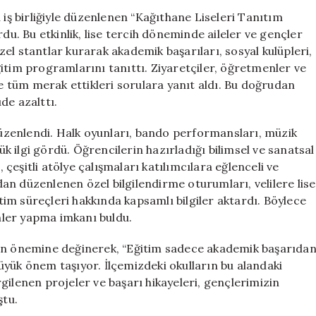
Tanıtım
 iş birliğiyle düzenlenen “Kağıthane Liseleri Tanıtım
Şenliği
turdu. Bu etkinlik, lise tercih döneminde aileler ve gençler
Gerçekleştirild
özel stantlar kurarak akademik başarıları, sosyal kulüpleri,
için
 eğitim programlarını tanıttı. Ziyaretçiler, öğretmenler ve
ve tüm merak ettikleri sorulara yanıt aldı. Bu doğrudan
üde azalttı.
 düzenlendi. Halk oyunları, bando performansları, müzik
yük ilgi gördü. Öğrencilerin hazırladığı bilimsel ve sanatsal
, çeşitli atölye çalışmaları katılımcılara eğlenceli ve
an düzenlenen özel bilgilendirme oturumları, velilere lise
itim süreçleri hakkında kapsamlı bilgiler aktardı. Böylece
ihler yapma imkanı buldu.
ğin önemine değinerek, “Eğitim sadece akademik başarıda
 büyük önem taşıyor. İlçemizdeki okulların bu alandaki
gilenen projeler ve başarı hikayeleri, gençlerimizin
ştu.