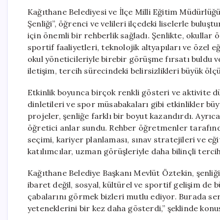
Kağıthane Belediyesi ve İlçe Milli Eğitim Müdürlüğü
Şenliği”, öğrenci ve velileri ilçedeki liselerle buluş
için önemli bir rehberlik sağladı. Şenlikte, okullar 
sportif faaliyetleri, teknolojik altyapıları ve özel
okul yöneticileriyle birebir görüşme fırsatı buldu 
iletişim, tercih sürecindeki belirsizlikleri büyük ölç
Etkinlik boyunca birçok renkli gösteri ve aktivite
dinletileri ve spor müsabakaları gibi etkinlikler bü
projeler, şenliğe farklı bir boyut kazandırdı. Ayrıca
öğretici anlar sundu. Rehber öğretmenler tarafınd
seçimi, kariyer planlaması, sınav stratejileri ve eğ
katılımcılar, uzman görüşleriyle daha bilinçli terc
Kağıthane Belediye Başkanı Mevlüt Öztekin, şenli
ibaret değil, sosyal, kültürel ve sportif gelişim de
çabalarını görmek bizleri mutlu ediyor. Burada ser
yeteneklerini bir kez daha gösterdi,” şeklinde konu