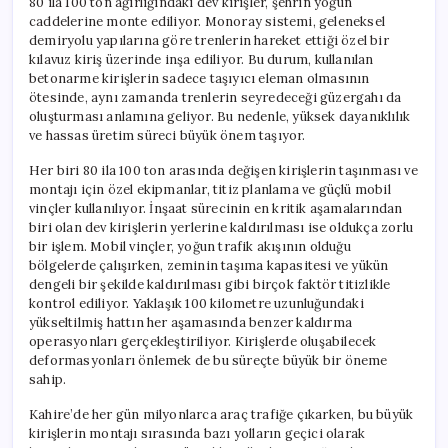
80 ila 100 ton ağırlığındaki dev kirişler, şehrin yoğun
caddelerine monte ediliyor. Monoray sistemi, geleneksel
demiryolu yapılarına göre trenlerin hareket ettiği özel bir
kılavuz kiriş üzerinde inşa ediliyor. Bu durum, kullanılan
betonarme kirişlerin sadece taşıyıcı eleman olmasının
ötesinde, aynı zamanda trenlerin seyredeceği güzergahı da
oluşturması anlamına geliyor. Bu nedenle, yüksek dayanıklılık
ve hassas üretim süreci büyük önem taşıyor.
Her biri 80 ila 100 ton arasında değişen kirişlerin taşınması ve
montajı için özel ekipmanlar, titiz planlama ve güçlü mobil
vinçler kullanılıyor. İnşaat sürecinin en kritik aşamalarından
biri olan dev kirişlerin yerlerine kaldırılması ise oldukça zorlu
bir işlem. Mobil vinçler, yoğun trafik akışının olduğu
bölgelerde çalışırken, zeminin taşıma kapasitesi ve yükün
dengeli bir şekilde kaldırılması gibi birçok faktör titizlikle
kontrol ediliyor. Yaklaşık 100 kilometre uzunluğundaki
yükseltilmiş hattın her aşamasında benzer kaldırma
operasyonları gerçekleştiriliyor. Kirişlerde oluşabilecek
deformasyonları önlemek de bu süreçte büyük bir öneme
sahip.
Kahire’de her gün milyonlarca araç trafiğe çıkarken, bu büyük
kirişlerin montajı sırasında bazı yolların geçici olarak