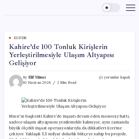
Skip
to
content
EĞITIM
Kahire’de 100 Tonluk Kirişlerin
Yerleştirilmesiyle Ulaşım Altyapısı
Gelişiyor
Kahire’de
By
Elif Yılmaz
yorumlar kapalı
100
10 Haziran 2026
2 Min Read
Tonluk
Kirişlerin
Yerleştirilmesiyle
Ulaşım
Altyapısı
Gelişiyor
Mısır’ın başkenti Kahire’de inşaatı devam eden monoray hattı,
için
sadece ulaşım altyapısını yenilemekle kalmıyor, aynı zamanda
büyük ölçekli inşaat operasyonlarıyla da dikkatleri üzerine
çekiyor. Yaklaşık 5,5 milyar dolarlık bütçeye sahip bu projede,