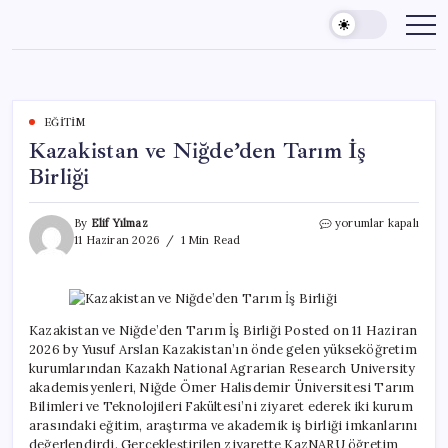
Skip
to
content
EĞITIM
Kazakistan ve Niğde’den Tarım İş
Birliği
Kazakistan
By
Elif Yılmaz
yorumlar kapalı
ve
11 Haziran 2026
1 Min Read
Niğde’den
Tarım
İş
Birliği
için
Kazakistan ve Niğde’den Tarım İş Birliği Posted on 11 Haziran
2026 by Yusuf Arslan Kazakistan’ın önde gelen yükseköğretim
kurumlarından Kazakh National Agrarian Research University
akademisyenleri, Niğde Ömer Halisdemir Üniversitesi Tarım
Bilimleri ve Teknolojileri Fakültesi’ni ziyaret ederek iki kurum
arasındaki eğitim, araştırma ve akademik iş birliği imkanlarını
değerlendirdi. Gerçekleştirilen ziyarette KazNARU öğretim