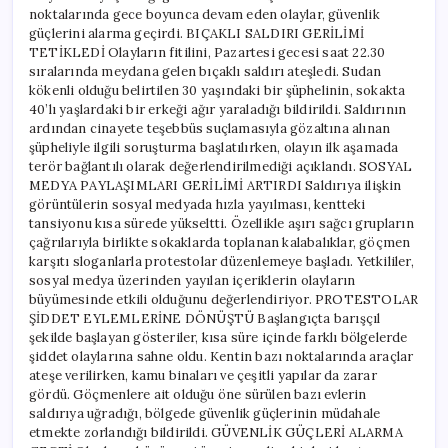
noktalarında gece boyunca devam eden olaylar, güvenlik
güçlerini alarma geçirdi. BIÇAKLI SALDIRI GERİLİMİ
TETİKLEDİ Olayların fitilini, Pazartesi gecesi saat 22.30
sıralarında meydana gelen bıçaklı saldırı ateşledi. Sudan
kökenli olduğu belirtilen 30 yaşındaki bir şüphelinin, sokakta
40’lı yaşlardaki bir erkeği ağır yaraladığı bildirildi. Saldırının
ardından cinayete teşebbüs suçlamasıyla gözaltına alınan
şüpheliyle ilgili soruşturma başlatılırken, olayın ilk aşamada
terör bağlantılı olarak değerlendirilmediği açıklandı. SOSYAL
MEDYA PAYLAŞIMLARI GERİLİMİ ARTIRDI Saldırıya ilişkin
görüntülerin sosyal medyada hızla yayılması, kentteki
tansiyonu kısa sürede yükseltti. Özellikle aşırı sağcı grupların
çağrılarıyla birlikte sokaklarda toplanan kalabalıklar, göçmen
karşıtı sloganlarla protestolar düzenlemeye başladı. Yetkililer,
sosyal medya üzerinden yayılan içeriklerin olayların
büyümesinde etkili olduğunu değerlendiriyor. PROTESTOLAR
ŞİDDET EYLEMLERİNE DÖNÜŞTÜ Başlangıçta barışçıl
şekilde başlayan gösteriler, kısa süre içinde farklı bölgelerde
şiddet olaylarına sahne oldu. Kentin bazı noktalarında araçlar
ateşe verilirken, kamu binaları ve çeşitli yapılar da zarar
gördü. Göçmenlere ait olduğu öne sürülen bazı evlerin
saldırıya uğradığı, bölgede güvenlik güçlerinin müdahale
etmekte zorlandığı bildirildi. GÜVENLİK GÜÇLERİ ALARMA