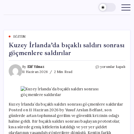
Skip
to
content
EĞITIM
Kuzey İrlanda’da bıçaklı saldırı sonrası
göçmenlere saldırılar
Kuzey
By
Elif Yılmaz
yorumlar kapalı
İrlanda’da
11 Haziran 2026
2 Min Read
bıçaklı
saldırı
sonrası
göçmenlere
saldırılar
için
Kuzey İrlanda’da bıçaklı saldırı sonrası göçmenlere saldırılar
Posted on 11 Haziran 2026 by Yusuf Arslan Belfast, son
günlerde artan toplumsal gerilim ve güvenlik krizinin odağı
haline geldi. Bir bıçaklı saldırı sonrası başlayan protestolar,
kısa sürede geniş kitlelerin katıldığı ve yer yer şiddet
olaylarının yaşandığı gösterilere dönüştü. Kentin farklı