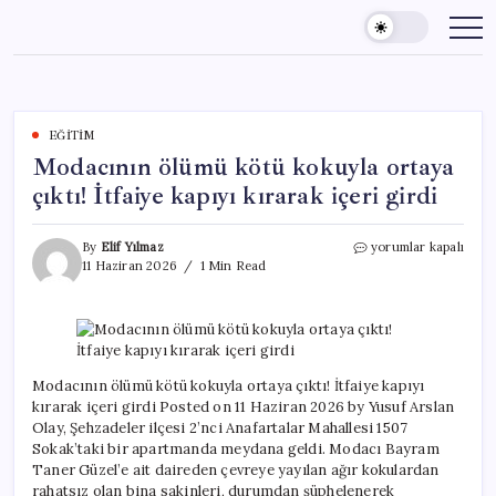
Skip
to
content
EĞITIM
Modacının ölümü kötü kokuyla ortaya
çıktı! İtfaiye kapıyı kırarak içeri girdi
Modacının
By
Elif Yılmaz
yorumlar kapalı
ölümü
11 Haziran 2026
1 Min Read
kötü
kokuyla
ortaya
çıktı!
İtfaiye
kapıyı
Modacının ölümü kötü kokuyla ortaya çıktı! İtfaiye kapıyı
kırarak
kırarak içeri girdi Posted on 11 Haziran 2026 by Yusuf Arslan
içeri
Olay, Şehzadeler ilçesi 2’nci Anafartalar Mahallesi 1507
girdi
Sokak’taki bir apartmanda meydana geldi. Modacı Bayram
için
Taner Güzel’e ait daireden çevreye yayılan ağır kokulardan
rahatsız olan bina sakinleri, durumdan şüphelenerek