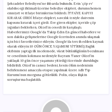
Şehzadeler Belediyesi’ne ihbarda bulundu. Evin ‘çöp ev’
olabileceği ihtimali üzerine belediye ekipleri, durumu hemen
emniyet ve itfaiye birimlerine bildirdi. İTFAİYE KAPIYI
KIRARAK GİRDİ İtfaiye ekipleri, savcılık izniyle dairenin
kapısını kırarak içeri girdi. Eve giren ekipler, içeride çöp
yığınları beklerken, Güzel’in cesedi ile karşılaştı.
Haberlerimizi Google’da Takip Edin En güncel haberlere ve
son dakika gelişmelerine Google üzerinden anında ulaşmak
için bizi favorilerinize ekleyin. Google’da tercih edilen kaynak
olarak ekleyin 10 GÜN ÖNCE YAŞAMINI YİTİRMİŞ Sağlık
ekibinin yaptığı ilk incelemede, vücut bütünlüğünün bozulması
ve cesedinin kokması nedeniyle Bayram Taner Güzel’in
yaklaşık 10 gün önce yaşamını yitirdiği üzerinde durulduğu
bildirildi. Güzel’in cansız bedeni, kesin ölüm nedeninin
belirlenmesi amacıyla otopsi yapılmak üzere Adli Tıp
Kurumu’nun morguna götürüldü. Polis, olaya ilişkin
soruşturma başlatıldı.