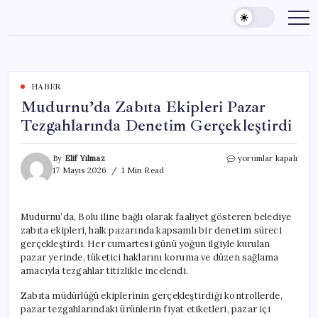
Skip
to
content
HABER
Mudurnu’da Zabıta Ekipleri Pazar
Tezgahlarında Denetim Gerçekleştirdi
Mudurnu’da
By
Elif Yılmaz
yorumlar kapalı
Zabıta
17 Mayıs 2026
1 Min Read
Ekipleri
Pazar
Tezgahlarında
Mudurnu’da, Bolu iline bağlı olarak faaliyet gösteren belediye
Denetim
zabıta ekipleri, halk pazarında kapsamlı bir denetim süreci
Gerçekleştirdi
için
gerçekleştirdi. Her cumartesi günü yoğun ilgiyle kurulan
pazar yerinde, tüketici haklarını koruma ve düzen sağlama
amacıyla tezgahlar titizlikle incelendi.
Zabıta müdürlüğü ekiplerinin gerçekleştirdiği kontrollerde,
pazar tezgahlarındaki ürünlerin fiyat etiketleri, pazar içi