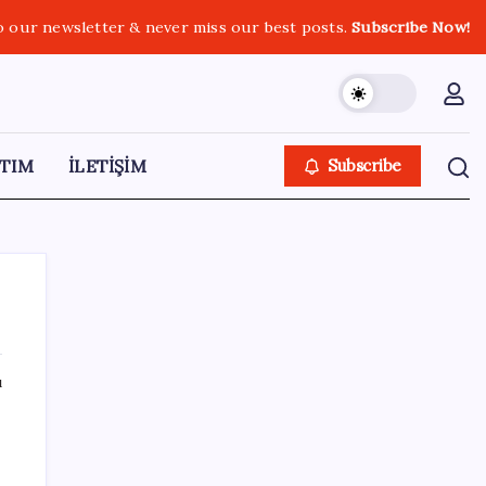
o our newsletter & never miss our best posts.
Subscribe Now!
TIM
İLETİŞİM
Subscribe
ı
SON YAZILAR
iPhone 18 Pro Ne Zaman Tanıtılacak?