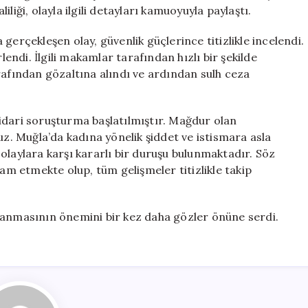
1
liği, olayla ilgili detayları kamuoyuyla paylaştı.
Kişi
Tutuklandı
gerçekleşen olay, güvenlik güçlerince titizlikle incelendi.
için
lendi. İlgili makamlar tarafından hızlı bir şekilde
rafından gözaltına alındı ve ardından sulh ceza
i idari soruşturma başlatılmıştır. Mağdur olan
uz. Muğla’da kadına yönelik şiddet ve istismara asla
olaylara karşı kararlı bir duruşu bulunmaktadır. Söz
vam etmekte olup, tüm gelişmeler titizlikle takip
lanmasının önemini bir kez daha gözler önüne serdi.