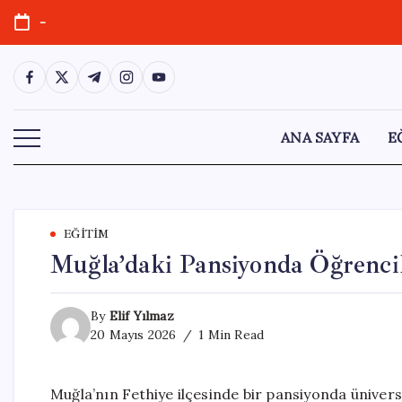
Skip
-
to
content
https://www.facebook.com/
https://twitter.com/
https://t.me/
https://www.instagram.com/
https://youtube.com/
ANA SAYFA
E
EĞITIM
Muğla’daki Pansiyonda Öğrencile
By
Elif Yılmaz
20 Mayıs 2026
1 Min Read
Muğla’nın Fethiye ilçesinde bir pansiyonda üniversi