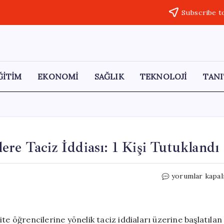
Subscribe t
ĞİTİM
EKONOMİ
SAĞLIK
TEKNOLOJİ
TANI
re Taciz İddiası: 1 Kişi Tutuklandı
Muğla’daki
yorumlar kapal
Pansiyonda
Öğrencilere
Taciz
İddiası:
te öğrencilerine yönelik taciz iddiaları üzerine başlatılan