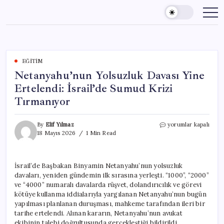
Skip
to
content
EĞITIM
Netanyahu’nun Yolsuzluk Davası Yine
Ertelendi: İsrail’de Sumud Krizi
Tırmanıyor
Netanyahu’nun
By
Elif Yılmaz
yorumlar kapalı
Yolsuzluk
18 Mayıs 2026
1 Min Read
Davası
Yine
Ertelendi:
İsrail’de Başbakan Binyamin Netanyahu’nun yolsuzluk
İsrail’de
davaları, yeniden gündemin ilk sırasına yerleşti. “1000”, “2000”
Sumud
Krizi
ve “4000” numaralı davalarda rüşvet, dolandırıcılık ve görevi
Tırmanıyor
kötüye kullanma iddialarıyla yargılanan Netanyahu’nun bugün
için
yapılması planlanan duruşması, mahkeme tarafından ileri bir
tarihe ertelendi. Alınan kararın, Netanyahu’nun avukat
ekibinin talebi doğrultusunda gerçekleştiği bildirildi.