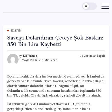
Skip
to
content
EĞITIM
Savcıyı Dolandıran Çeteye Şok Baskın:
850 Bin Lira Kaybetti
Savcıyı
By
Elif Yılmaz
yorumlar kapalı
Dolandıran
11 Mayıs 2026
1 Min Read
Çeteye
Şok
Baskın:
Dolandırıcılık olayları hız kesmeden devam ediyor. İstanbul’da
850
görev yapan bir Cumhuriyet Savcısı, kendilerini banka çalışanı
Bin
Lira
olarak tanıtan dolandırıcıların tuzağına düştü. Bu
Kaybetti
dolandırıcılık sonucunda savcının hesabından toplamda 850
için
bin TL çekildi. Olayla ilgili olarak üç şüpheli gözaltına alındı.
İstanbul’da görevli Cumhuriyet Savcısı H.G., telefonla
gerçekleştirilen dolandırıcılık girişimine maruz kaldı.