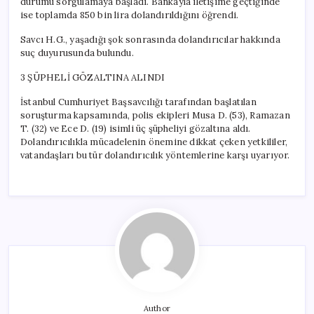
durumu sorgulamaya başladı. Bankayla iletişime geçtiğinde
ise toplamda 850 bin lira dolandırıldığını öğrendi.
Savcı H.G., yaşadığı şok sonrasında dolandırıcılar hakkında
suç duyurusunda bulundu.
3 ŞÜPHELİ GÖZALTINA ALINDI
İstanbul Cumhuriyet Başsavcılığı tarafından başlatılan
soruşturma kapsamında, polis ekipleri Musa D. (53), Ramazan
T. (32) ve Ece D. (19) isimli üç şüpheliyi gözaltına aldı.
Dolandırıcılıkla mücadelenin önemine dikkat çeken yetkililer,
vatandaşları bu tür dolandırıcılık yöntemlerine karşı uyarıyor.
Author