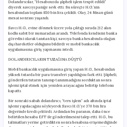
Dolandırıcılar, “Hesabınızda şüpheli işlem tespit edildi”
diyerek savcıyı paniğe sevk etti. Bu süreçte H.G.’nin
hesabından toplam 850 bin lira çekildi. Olay, 24 Nisan günü
mesai sonrası yaşandı.
Savcı H.G., evine dönmek üzere yola çıktığı sırada 212 alan
kodlu sabit bir numaradan arandı. Telefonda kendisini banka
görevlisi olarak tanıtan kişi, savcıya banka hesabında olağan
dışı hareketler olduğunu bildirdi ve mobil bankacılık
uygulamasına giriş yapmasını istedi.
DOLANDIRICILARIN TUZAĞINA DÜŞTÜ
Mobil bankacılık uygulamasına giriş yapan H.G., hesabından
yüksek tutarda bir para transferi yapıldığını fark etti. Şüpheli,
gönderilen tutarın tanınıp tanınmadığını sorduktan sonra
işlemi iptal etmek için yeniden arayacağını belirtip telefonu
kapattı.
Bir sonraki sabah dolandırıcı, “ters işlem” adı altında iptal
işlemi yapılacağını söyleyerek Savcı H.G.’ye 370 bin lira
değerinde kredi çektirdi. Ardından bu paranın, daha önce
belirtilen hesaba EFT ile gönderilmesini talep etti. H.G., bu
talimatları yerine getirdikten sonra hesabına erişemediğinde