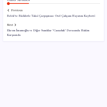
Previous
Belek’te Bisikletle Taksi Çarpışması: Otel Çalışanı Hayatını Kaybetti
Next
Ekrem İmamoğlu ve Diğer Sanıklar ‘Casusluk’ Davasında Hakim
Karşısında
SON YAZILAR
TBMM Adalet Komisyonu’nda ‘pislik’ tartışması:
MHP’li Bülbül masaya yumruk attı, İYİ Partili vekilin