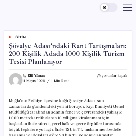
Skip
to
content
EĞITIM
Şövalye Adası’ndaki Rant Tartışmaları:
200 Kişilik Adada 1000 Kişilik Turizm
Tesisi Planlanıyor
Şövalye
By
Elif Yılmaz
yorumlar kapalı
Adası’ndaki
11 Mayıs 2026
1 Min Read
Rant
Tartışmaları:
200
Muğla’nın Fethiye ilçesine bağlı Şövalye Adası, son
Kişilik
zamanlarda gündemdeki yerini koruyor. Kıyı Emniyeti Genel
Adada
1000
Müdürlüğü tarafından adanın fener ve çevresindeki yaklaşık
Kişilik
1.000 metrekarelik alanın 10 yıllığına kiralanması için
Turizm
başlatılan ihale süreci, yerel halk ve çevre örgütleri arasında
Tesisi
büyük tepkilere yol açtı. İhale, 15 bin TL muhammen bedelle
Planlanıyor
başlamış ve iddialara göre 50 bin TL’ye sonuçlanmıştır.