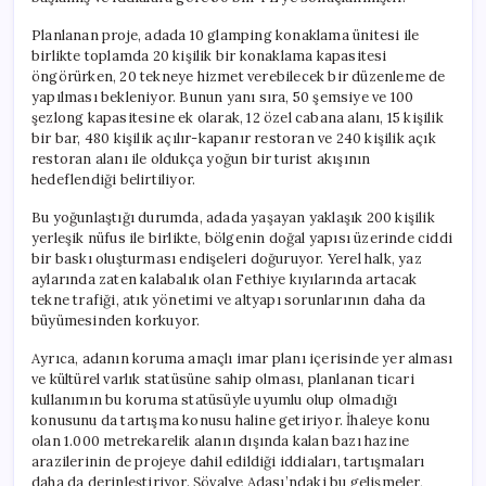
için
Planlanan proje, adada 10 glamping konaklama ünitesi ile
birlikte toplamda 20 kişilik bir konaklama kapasitesi
öngörürken, 20 tekneye hizmet verebilecek bir düzenleme de
yapılması bekleniyor. Bunun yanı sıra, 50 şemsiye ve 100
şezlong kapasitesine ek olarak, 12 özel cabana alanı, 15 kişilik
bir bar, 480 kişilik açılır-kapanır restoran ve 240 kişilik açık
restoran alanı ile oldukça yoğun bir turist akışının
hedeflendiği belirtiliyor.
Bu yoğunlaştığı durumda, adada yaşayan yaklaşık 200 kişilik
yerleşik nüfus ile birlikte, bölgenin doğal yapısı üzerinde ciddi
bir baskı oluşturması endişeleri doğuruyor. Yerel halk, yaz
aylarında zaten kalabalık olan Fethiye kıyılarında artacak
tekne trafiği, atık yönetimi ve altyapı sorunlarının daha da
büyümesinden korkuyor.
Ayrıca, adanın koruma amaçlı imar planı içerisinde yer alması
ve kültürel varlık statüsüne sahip olması, planlanan ticari
kullanımın bu koruma statüsüyle uyumlu olup olmadığı
konusunu da tartışma konusu haline getiriyor. İhaleye konu
olan 1.000 metrekarelik alanın dışında kalan bazı hazine
arazilerinin de projeye dahil edildiği iddiaları, tartışmaları
daha da derinleştiriyor. Şövalye Adası’ndaki bu gelişmeler,