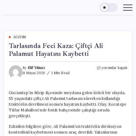
Skip
to
content
EĞITIM
Tarlasında Feci Kaza: Çiftçi Ali
Palamut Hayatını Kaybetti
Tarlasında
By
Elif Yılmaz
yorumlar kapalı
Feci
11 Mayıs 2026
1 Min Read
Kaza:
Çiftçi
Ali
Gaziantep’in Nizip ilçesinde meydana gelen üzücü bir olayda,
Palamut
55 yaşındaki çiftçi Ali Palamut tarlasını sürerken kullandığı
Hayatını
Kaybetti
traktörün devrilmesi sonucu hayatını kaybetti. Olay, Kocatepe
için
Tılfar Mahallesi’nde fıstık bahçesinde çalıştığı sırada
gerçekleşti.
Edinilen bilgilere göre, Ali Palamut’un traktörün direksiyon
kontrolünü kaybetmesi sonucu araç devrildi. Yakınlarının