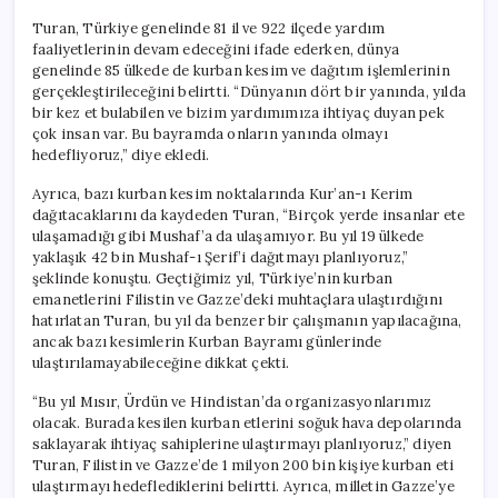
Turan, Türkiye genelinde 81 il ve 922 ilçede yardım
faaliyetlerinin devam edeceğini ifade ederken, dünya
genelinde 85 ülkede de kurban kesim ve dağıtım işlemlerinin
gerçekleştirileceğini belirtti. “Dünyanın dört bir yanında, yılda
bir kez et bulabilen ve bizim yardımımıza ihtiyaç duyan pek
çok insan var. Bu bayramda onların yanında olmayı
hedefliyoruz,” diye ekledi.
Ayrıca, bazı kurban kesim noktalarında Kur’an-ı Kerim
dağıtacaklarını da kaydeden Turan, “Birçok yerde insanlar ete
ulaşamadığı gibi Mushaf’a da ulaşamıyor. Bu yıl 19 ülkede
yaklaşık 42 bin Mushaf-ı Şerif’i dağıtmayı planlıyoruz,”
şeklinde konuştu. Geçtiğimiz yıl, Türkiye’nin kurban
emanetlerini Filistin ve Gazze’deki muhtaçlara ulaştırdığını
hatırlatan Turan, bu yıl da benzer bir çalışmanın yapılacağına,
ancak bazı kesimlerin Kurban Bayramı günlerinde
ulaştırılamayabileceğine dikkat çekti.
“Bu yıl Mısır, Ürdün ve Hindistan’da organizasyonlarımız
olacak. Burada kesilen kurban etlerini soğuk hava depolarında
saklayarak ihtiyaç sahiplerine ulaştırmayı planlıyoruz,” diyen
Turan, Filistin ve Gazze’de 1 milyon 200 bin kişiye kurban eti
ulaştırmayı hedeflediklerini belirtti. Ayrıca, milletin Gazze’ye