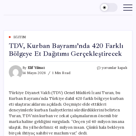
Skip
to
content
EĞITIM
TDV, Kurban Bayramı’nda 420 Farklı
Bölgeye Et Dağıtımı Gerçekleştirecek
TDV,
By
Elif Yılmaz
yorumlar kapalı
Kurban
14 Mayıs 2026
1 Min Read
Bayramı’nda
420
Farklı
Türkiye Diyanet Vakfı (TDV) Genel Müdürü İzani Turan, bu
Bölgeye
Kurban Bayramı’nda Türkiye dahil 420 farklı bölgeye kurban
Et
Dağıtımı
eti ulaştıracaklarını açıkladı. Geçmişte elde ettikleri
Gerçekleştirecek
deneyimlerle kurban faaliyetlerini sürdürdüklerini belirten
için
Turan, TDV’nin kurban ve zekat çalışmalarının önemli bir
marka haline geldiğini vurguladı. “Geçen yıl 40 milyon insana
ulaştık. Bu yıl hedefimiz 41 milyon insan. Çünkü hala bekleyen
birçok ihtiyaç sahibi ve mazlum var,” dedi.