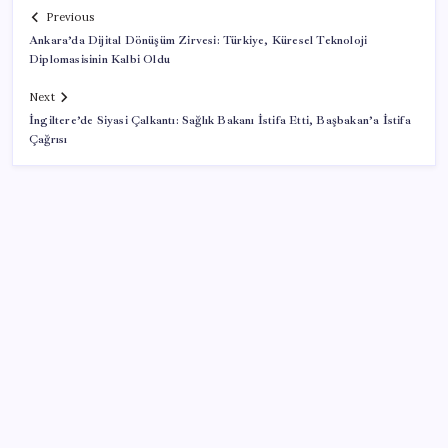
Previous
Ankara’da Dijital Dönüşüm Zirvesi: Türkiye, Küresel Teknoloji
Diplomasisinin Kalbi Oldu
Next
İngiltere’de Siyasi Çalkantı: Sağlık Bakanı İstifa Etti, Başbakan’a İstifa
Çağrısı
SON YAZILAR
TBMM Adalet Komisyonu’nda ‘pislik’ tartışması:
MHP’li Bülbül masaya yumruk attı, İYİ Partili vekilin