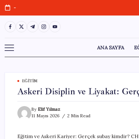
Skip
-
to
content
https://www.facebook.com/
https://twitter.com/
https://t.me/
https://www.instagram.com/
https://youtube.com/
ANA SAYFA
E
EĞITIM
Askeri Disiplin ve Liyakat: Ge
By
Elif Yılmaz
11 Mayıs 2026
2 Min Read
Eğitim ve Askeri Kariyer: Gerçek subay kimdir? C