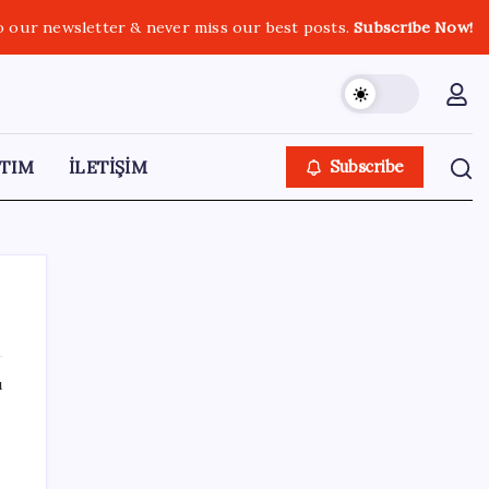
o our newsletter & never miss our best posts.
Subscribe Now!
TIM
İLETİŞİM
Subscribe
ı
SON YAZILAR
iPhone 18 Pro Ne Zaman Tanıtılacak?