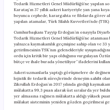
Tedarik Hizmetleri Genel Müdürlüğü’ne yapılan s
Karataş’ın 37 yıllık askeri kariyeriyle yan yana koy
boyunca cephede, karargahta ve filolarda görev al
yapılan atamalar, Türk Silahlı Kuvvetleri’nde (TSK) 
Cumhurbaşkanı Tayyip Erdoğan’ın onayıyla Diyarb
Tedarik Hizmetleri Genel Müdürlüğü’ne atanması b
yalnızca kaymakamlık geçmişine sahip olan ve 33 y
getirilmesinin TSK’nın gelenekleriyle uyuşmadığı
ordu için kritik bir yapı olduğunu vurgulayan Öztür
bütçe ve ihale burada yönetiliyor” ifadelerini kullan
Askeri uzmanlarla yaptığı görüşmelere de değinen C
lojistik ile tedarik süreçlerinde deneyim sahibi ola
Zikrullah Erdoğan’ın 2017 yılında girdiği kaymaka
mülakatta 99,3 puan alarak üst sıralarda yer bulduğu
yer almasına rağmen mülakatta aldığı yüksek pua
mülakat sisteminin yeniden gözden geçirilmesi gere