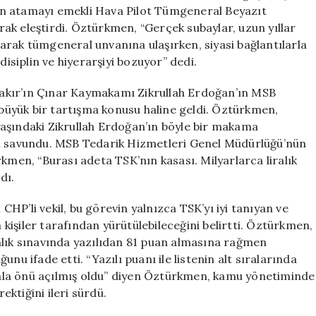
Subay
on atamayı emekli Hava Pilot Tümgeneral Beyazıt
Kimdir?
arak eleştirdi. Öztürkmen, “Gerçek subaylar, uzun yıllar
için
arak tümgeneral unvanına ulaşırken, siyasi bağlantılarla
disiplin ve hiyerarşiyi bozuyor” dedi.
akır’ın Çınar Kaymakamı Zikrullah Erdoğan’ın MSB
üyük bir tartışma konusu haline geldi. Öztürkmen,
aşındaki Zikrullah Erdoğan’ın böyle bir makama
nı savundu. MSB Tedarik Hizmetleri Genel Müdürlüğü’nün
kmen, “Burası adeta TSK’nın kasası. Milyarlarca liralık
dı.
HP’li vekil, bu görevin yalnızca TSK’yı iyi tanıyan ve
n kişiler tarafından yürütülebileceğini belirtti. Öztürkmen,
mlık sınavında yazılıdan 81 puan almasına rağmen
nu ifade etti. “Yazılı puanı ile listenin alt sıralarında
nla önü açılmış oldu” diyen Öztürkmen, kamu yönetiminde
ktiğini ileri sürdü.