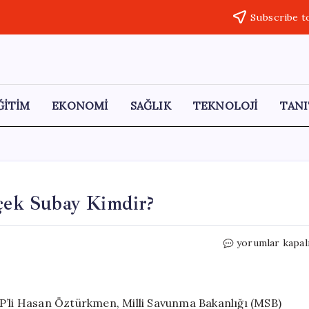
Subscribe t
ĞİTİM
EKONOMİ
SAĞLIK
TEKNOLOJİ
TANI
rçek Subay Kimdir?
Askeri
yorumlar kapal
Disiplin
ve
Liyakat:
Gerçek
HP’li Hasan Öztürkmen, Milli Savunma Bakanlığı (MSB)