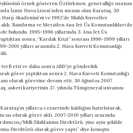
 öyküsünü örnek gösteren Öztürkmen, generalliğe uzanan
 yılında İzmir Hava Lisesi’nden mezun olan Karataş, 30
Harp Akademisi’ni ve 1992’de Silahlı Kuvvetler
aldı. Bandırma ve Merzifon Ana Jet Üs Komutanlıkları ile
vde bulundu. 1995-1996 yıllarında 3. Ana Jet Üs
aptıktan sonra, “Kardak Krizi” sonrası 1996-1999 yılları
999-2001 yılları arasında 2. Hava Kuvveti Komutanlığı
rdü.
terfi etti ve daha sonra ABD’ye gönderildi.
larak görev yaptıktan sonra 2. Hava Kuvveti Komutanlığı
anı olarak görevine devam etti. 30 Ağustos 2007
taş, askeri kariyerinin 37. yılında Tümgeneral unvanını
rataş’ın yıllarca cezaevinde kaldığını hatırlatarak,
ısı olarak görev aldı. 2007-2010 yılları arasında
ımcısı/Milli Silahlanma Direktörü, yine aynı şekilde
anma Direktörü olarak görev yaptı” diye konuştu.