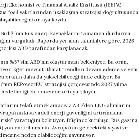
Artıyor
erji Ekonomisi ve Finansal Analiz Enstitüsü (IEEFA)
için
us fosil yakıtlarından uzaklaşma stratejisi doğrultusunda
ulaşabileceğini ortaya koydu.
 Birliği’nin Rus enerji kaynaklarını tamamen durdurma
rdığını vurguladı. Raporda yer alan tahminlere göre, 2026
üçte ikisi ABD tarafından karşılanacak.
ının %57’sini ABD’nin oluşturması bekleniyor. Bu oran,
riyor. Eğer mevcut ithalat trendleri devam ederse ve yeni
u oranın daha da yükselebileceği ifade ediliyor. Bu
u’nun REPowerEU stratejisi çerçevesinde 2027 yılına
 hedeflediği bir dönemde ortaya çıkıyor.
kıyatlarını telafi etmek amacıyla ABD’den LNG alımlarını
vrupa’nın kısa vadeli enerji güvenliğini artırmasına
ski” yarattığını belirtiyor. Düşünce kuruluşu, Rus gazına
D) yönlendirilmesinin, Avrupa’nın gelecekteki siyasi ve
gelmesine neden olabileceğini savunuyor.