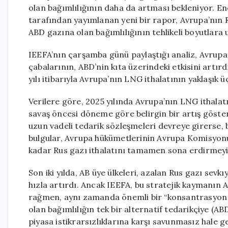
olan bağımlılığının daha da artması bekleniyor. En
tarafından yayımlanan yeni bir rapor, Avrupa’nın R
ABD gazına olan bağımlılığının tehlikeli boyutlara 
IEEFA’nın çarşamba günü paylaştığı analiz, Avrupa
çabalarının, ABD’nin kıta üzerindeki etkisini artı
yılı itibarıyla Avrupa’nın LNG ithalatının yaklaşık 
Verilere göre, 2025 yılında Avrupa’nın LNG ithalat
savaş öncesi döneme göre belirgin bir artış göste
uzun vadeli tedarik sözleşmeleri devreye girerse, b
bulgular, Avrupa hükümetlerinin Avrupa Komisyon
kadar Rus gazı ithalatını tamamen sona erdirmeyi
Son iki yılda, AB üye ülkeleri, azalan Rus gazı sev
hızla artırdı. Ancak IEEFA, bu stratejik kaymanın A
rağmen, aynı zamanda önemli bir “konsantrasyon ri
olan bağımlılığın tek bir alternatif tedarikçiye (AB
piyasa istikrarsızlıklarına karşı savunmasız hale 