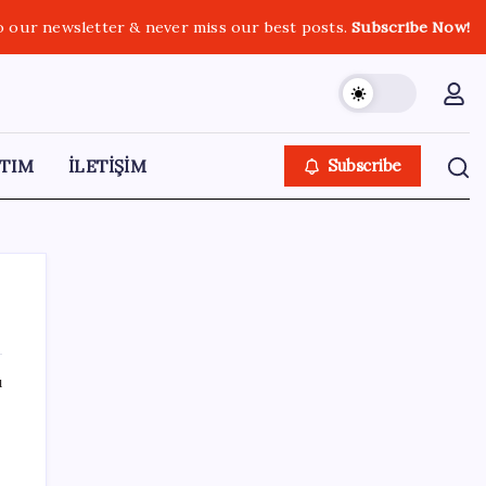
o our newsletter & never miss our best posts.
Subscribe Now!
TIM
İLETİŞİM
Subscribe
ı
SON YAZILAR
Honor Magic V6 Türkiye’de: İşte Fiyatı ve
Özellikleri