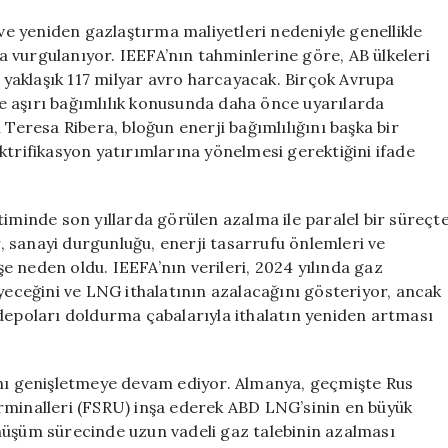
 ve yeniden gazlaştırma maliyetleri nedeniyle genellikle
 vurgulanıyor. IEEFA’nın tahminlerine göre, AB ülkeleri
n yaklaşık 117 milyar avro harcayacak. Birçok Avrupa
’ye aşırı bağımlılık konusunda daha önce uyarılarda
resa Ribera, bloğun enerji bağımlılığını başka bir
ktrifikasyon yatırımlarına yönelmesi gerektiğini ifade
timinde son yıllarda görülen azalma ile paralel bir süreçt
ar, sanayi durgunluğu, enerji tasarrufu önlemleri ve
üşe neden oldu. IEEFA’nın verileri, 2024 yılında gaz
eyeceğini ve LNG ithalatının azalacağını gösteriyor, ancak
 depoları doldurma çabalarıyla ithalatın yeniden artması
ını genişletmeye devam ediyor. Almanya, geçmişte Rus
rminalleri (FSRU) inşa ederek ABD LNG’sinin en büyük
 dönüşüm sürecinde uzun vadeli gaz talebinin azalması