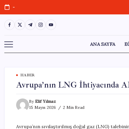
Skip
-
to
content
https://www.facebook.com/
https://twitter.com/
https://t.me/
https://www.instagram.com/
https://youtube.com/
ANA SAYFA
E
HABER
Avrupa’nın LNG İhtiyacında AB
By
Elif Yılmaz
15 Mayıs 2026
2 Min Read
Avrupa’nın sıvılaştırılmış doğal gaz (LNG) talebini