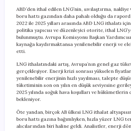
ABD’den ithal edilen LNG’nin, sıvılaştırma, nakliye
boru hattı gazından daha pahalı olduğu da raporda
2022 ile 2025 yılları arasında ABD LNG ithalatı içi
politika yapıcısı ve düzenleyici otorite, ithal LNG
bulunmuştu. Avrupa Komisyonu Başkan Yardımcısı Te
kaynağa kaydırmaktansa yenilenebilir enerji ve ele
etti.
LNG ithalatındaki artış, Avrupa’nın genel gaz tüke
gerçekleşiyor. Enerji krizi sonrası yükselen fiyatl
yenilenebilir enerjinin hızlı yayılması, talepte düş
tüketiminin son on yılın en düşük seviyesine geril
2025 yılında soğuk hava koşulları ve hükümetlerin
bekleniyor.
Öte yandan, birçok AB ülkesi LNG ithalat altyapıs
boru hattı gazına bağımlıyken, hızla yüzer LNG te
alıcılarından biri haline geldi. Analistler, enerji