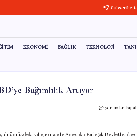
Subscribe t
ĞİTİM
EKONOMİ
SAĞLIK
TEKNOLOJİ
TANI
D’ye Bağımlılık Artıyor
Avrupa’nın
yorumlar kapal
LNG
İhtiyacında
ABD’ye
Bağımlılık
n, önümüzdeki yıl içerisinde Amerika Birleşik Devletleri’ne