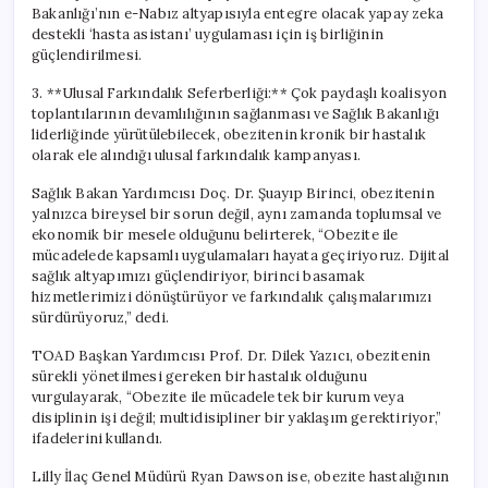
Bakanlığı’nın e-Nabız altyapısıyla entegre olacak yapay zeka
destekli ‘hasta asistanı’ uygulaması için iş birliğinin
güçlendirilmesi.
3. **Ulusal Farkındalık Seferberliği:** Çok paydaşlı koalisyon
toplantılarının devamlılığının sağlanması ve Sağlık Bakanlığı
liderliğinde yürütülebilecek, obezitenin kronik bir hastalık
olarak ele alındığı ulusal farkındalık kampanyası.
Sağlık Bakan Yardımcısı Doç. Dr. Şuayıp Birinci, obezitenin
yalnızca bireysel bir sorun değil, aynı zamanda toplumsal ve
ekonomik bir mesele olduğunu belirterek, “Obezite ile
mücadelede kapsamlı uygulamaları hayata geçiriyoruz. Dijital
sağlık altyapımızı güçlendiriyor, birinci basamak
hizmetlerimizi dönüştürüyor ve farkındalık çalışmalarımızı
sürdürüyoruz,” dedi.
TOAD Başkan Yardımcısı Prof. Dr. Dilek Yazıcı, obezitenin
sürekli yönetilmesi gereken bir hastalık olduğunu
vurgulayarak, “Obezite ile mücadele tek bir kurum veya
disiplinin işi değil; multidisipliner bir yaklaşım gerektiriyor,”
ifadelerini kullandı.
Lilly İlaç Genel Müdürü Ryan Dawson ise, obezite hastalığının