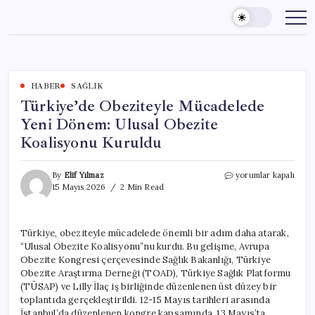
Skip
to
content
HABER
SAĞLIK
Türkiye’de Obeziteyle Mücadelede
Yeni Dönem: Ulusal Obezite
Koalisyonu Kuruldu
Türkiye’de
By
Elif Yılmaz
yorumlar kapalı
Obeziteyle
15 Mayıs 2026
2 Min Read
Mücadelede
Yeni
Dönem:
Türkiye, obeziteyle mücadelede önemli bir adım daha atarak,
Ulusal
“Ulusal Obezite Koalisyonu”nu kurdu. Bu gelişme, Avrupa
Obezite
Koalisyonu
Obezite Kongresi çerçevesinde Sağlık Bakanlığı, Türkiye
Kuruldu
Obezite Araştırma Derneği (TOAD), Türkiye Sağlık Platformu
için
(TÜSAP) ve Lilly İlaç iş birliğinde düzenlenen üst düzey bir
toplantıda gerçekleştirildi. 12-15 Mayıs tarihleri arasında
İstanbul’da düzenlenen kongre kapsamında, 13 Mayıs’ta