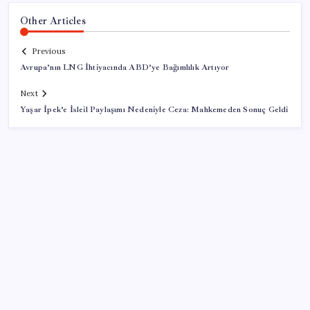
Other Articles
Previous
Avrupa’nın LNG İhtiyacında ABD’ye Bağımlılık Artıyor
Next
Yaşar İpek’e İsleil Paylaşımı Nedeniyle Ceza: Mahkemeden Sonuç Geldi
SON YAZILAR
Honor Magic V6 Türkiye’de: İşte Fiyatı ve Özellikleri