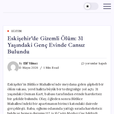
Skip
to
content
EĞITIM
Eskişehir’de Gizemli Ölüm: 31
Yaşındaki Genç Evinde Cansız
Bulundu
Eskişehir’de
By
Elif Yılmaz
yorumlar kapalı
Gizemli
13 Mayıs 2026
1 Min Read
Ölüm:
31
Yaşındaki
Eskişehir’in Sütlüce Mahallesi’nde meydana gelen şüpheli bir
Genç
ölüm vakası, yerel halkta büyük bir tedirginliğe yol açtı. 31
Evinde
Cansız
yaşındaki Osman Kart, babası tarafından evinde hareketsiz
Bulundu
bir şekilde bulundu. Olay, öğleden sonra Sütlüce
için
Mahallesi’ndeki bir apartmanın birinci katındaki dairede
gerçekleşti. Baba, oğlunu odasında yattığı sırada hareketsiz
buldu ve hemen durumu 112 Acil Çağrı Merkezi’ne bildirdi.