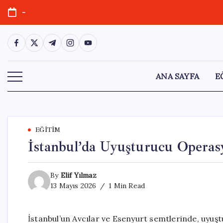
Skip
-
to
content
https://www.facebook.com/
https://twitter.com/
https://t.me/
https://www.instagram.com/
https://youtube.com/
ANA SAYFA
E
EĞITIM
İstanbul’da Uyuşturucu Operasy
By
Elif Yılmaz
13 Mayıs 2026
1 Min Read
İstanbul’un Avcılar ve Esenyurt semtlerinde, uyuşt