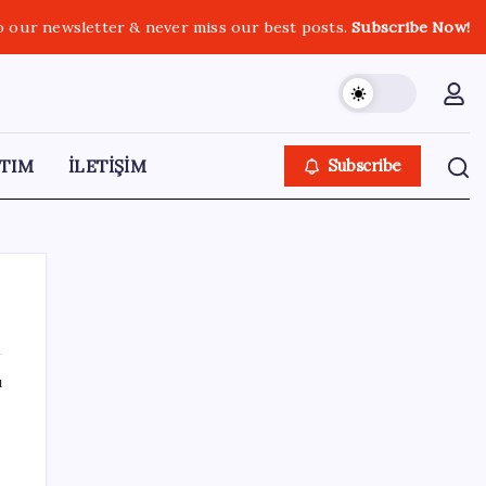
o our newsletter & never miss our best posts.
Subscribe Now!
TIM
İLETİŞİM
Subscribe
ı
SON YAZILAR
Sürekli maddi sorun yaşayan insanların
beyni daha çabuk yaşlanabiliyor: ‘Beyin de