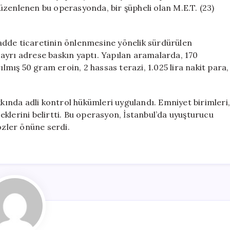
Baskın
üzenlenen bu operasyonda, bir şüpheli olan M.E.T. (23)
için
adde ticaretinin önlenmesine yönelik sürdürülen
ki ayrı adrese baskın yaptı. Yapılan aramalarda, 170
ış 50 gram eroin, 2 hassas terazi, 1.025 lira nakit para,
kkında adli kontrol hükümleri uygulandı. Emniyet birimleri
klerini belirtti. Bu operasyon, İstanbul’da uyuşturucu
özler önüne serdi.