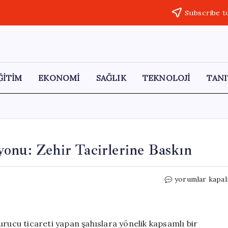
Subscribe t
ĞİTİM
EKONOMİ
SAĞLIK
TEKNOLOJİ
TANI
onu: Zehir Tacirlerine Baskın
İstanbul’da
yorumlar kapal
Uyuşturucu
Operasyonu:
Zehir
Tacirlerine
urucu ticareti yapan şahıslara yönelik kapsamlı bir