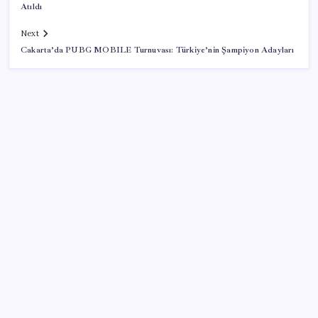
Atıldı
Next
Cakarta’da PUBG MOBILE Turnuvası: Türkiye’nin Şampiyon Adayları
SON YAZILAR
TBMM Adalet Komisyonu’nda ‘pislik’ tartışması:
MHP’li Bülbül masaya yumruk attı, İYİ Partili vekilin
üzerine yürüdü
Artık çalışan primi tazminata yansıyacak
Sürekli maddi sorun yaşayan insanların beyni daha