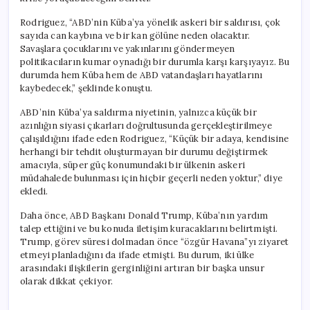
Rodriguez, “ABD’nin Küba’ya yönelik askeri bir saldırısı, çok
sayıda can kaybına ve bir kan gölüne neden olacaktır.
Savaşlara çocuklarını ve yakınlarını göndermeyen
politikacıların kumar oynadığı bir durumla karşı karşıyayız. Bu
durumda hem Küba hem de ABD vatandaşları hayatlarını
kaybedecek,” şeklinde konuştu.
ABD’nin Küba’ya saldırma niyetinin, yalnızca küçük bir
azınlığın siyasi çıkarları doğrultusunda gerçekleştirilmeye
çalışıldığını ifade eden Rodriguez, “Küçük bir adaya, kendisine
herhangi bir tehdit oluşturmayan bir durumu değiştirmek
amacıyla, süper güç konumundaki bir ülkenin askeri
müdahalede bulunması için hiçbir geçerli neden yoktur,” diye
ekledi.
Daha önce, ABD Başkanı Donald Trump, Küba’nın yardım
talep ettiğini ve bu konuda iletişim kuracaklarını belirtmişti.
Trump, görev süresi dolmadan önce “özgür Havana”yı ziyaret
etmeyi planladığını da ifade etmişti. Bu durum, iki ülke
arasındaki ilişkilerin gerginliğini artıran bir başka unsur
olarak dikkat çekiyor.