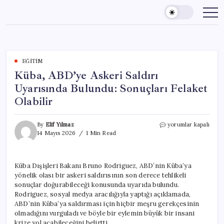
Skip
to
content
EĞITIM
Küba, ABD’ye Askeri Saldırı
Uyarısında Bulundu: Sonuçları Felaket
Olabilir
Küba,
By
Elif Yılmaz
yorumlar kapalı
ABD’ye
14 Mayıs 2026
1 Min Read
Askeri
Saldırı
Uyarısında
Küba Dışişleri Bakanı Bruno Rodriguez, ABD’nin Küba’ya
Bulundu:
yönelik olası bir askeri saldırısının son derece tehlikeli
Sonuçları
Felaket
sonuçlar doğurabileceği konusunda uyarıda bulundu.
Olabilir
Rodriguez, sosyal medya aracılığıyla yaptığı açıklamada,
için
ABD’nin Küba’ya saldırması için hiçbir meşru gerekçesinin
olmadığını vurguladı ve böyle bir eylemin büyük bir insani
krize yol açabileceğini belirtti.