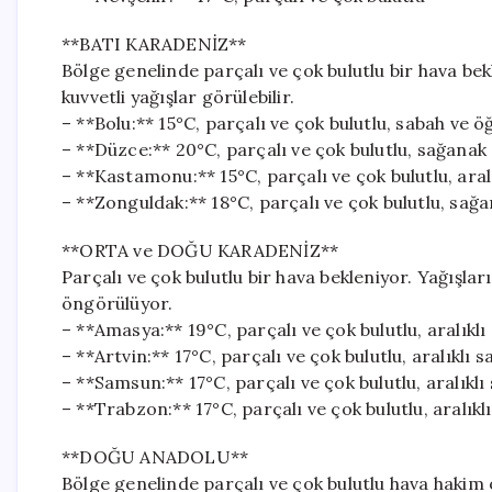
**BATI KARADENİZ**
Bölge genelinde parçalı ve çok bulutlu bir hava be
kuvvetli yağışlar görülebilir.
– **Bolu:** 15°C, parçalı ve çok bulutlu, sabah ve 
– **Düzce:** 20°C, parçalı ve çok bulutlu, sağanak
– **Kastamonu:** 15°C, parçalı ve çok bulutlu, aral
– **Zonguldak:** 18°C, parçalı ve çok bulutlu, sağ
**ORTA ve DOĞU KARADENİZ**
Parçalı ve çok bulutlu bir hava bekleniyor. Yağışla
öngörülüyor.
– **Amasya:** 19°C, parçalı ve çok bulutlu, aralıkl
– **Artvin:** 17°C, parçalı ve çok bulutlu, aralıklı 
– **Samsun:** 17°C, parçalı ve çok bulutlu, aralıkl
– **Trabzon:** 17°C, parçalı ve çok bulutlu, aralıkl
**DOĞU ANADOLU**
Bölge genelinde parçalı ve çok bulutlu hava hakim 