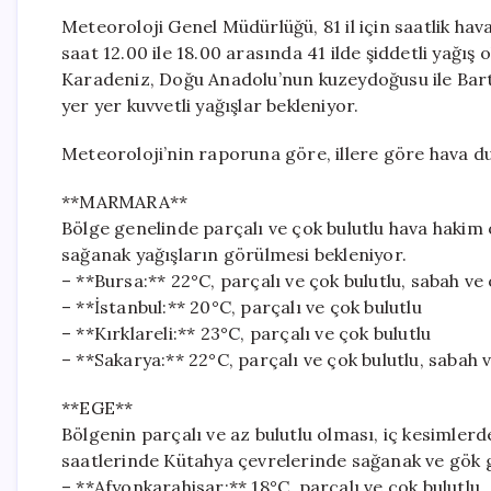
Meteoroloji Genel Müdürlüğü, 81 il için saatlik ha
saat 12.00 ile 18.00 arasında 41 ilde şiddetli yağış
Karadeniz, Doğu Anadolu’nun kuzeydoğusu ile Bartı
yer yer kuvvetli yağışlar bekleniyor.
Meteoroloji’nin raporuna göre, illere göre hava du
**MARMARA**
Bölge genelinde parçalı ve çok bulutlu hava hakim
sağanak yağışların görülmesi bekleniyor.
– **Bursa:** 22°C, parçalı ve çok bulutlu, sabah ve
– **İstanbul:** 20°C, parçalı ve çok bulutlu
– **Kırklareli:** 23°C, parçalı ve çok bulutlu
– **Sakarya:** 22°C, parçalı ve çok bulutlu, sabah
**EGE**
Bölgenin parçalı ve az bulutlu olması, iç kesimlerde
saatlerinde Kütahya çevrelerinde sağanak ve gök g
– **Afyonkarahisar:** 18°C, parçalı ve çok bulutlu