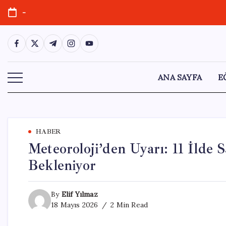
Skip
-
to
content
https://www.facebook.com/
https://twitter.com/
https://t.me/
https://www.instagram.com/
https://youtube.com/
ANA SAYFA
E
HABER
Meteoroloji’den Uyarı: 11 İlde S
Bekleniyor
By
Elif Yılmaz
18 Mayıs 2026
2 Min Read