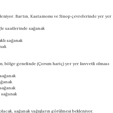
kleniyor. Bartın, Kastamonu ve Sinop çevrelerinde yer yer
öğle saatlerinde sağanak
ıklı sağanak
anak
rın, bölge genelinde (Çorum hariç) yer yer kuvvetli olması
ı sağanak
sağanak
ı sağanak
ı sağanak
olacak, sağanak yağışların görülmesi bekleniyor.