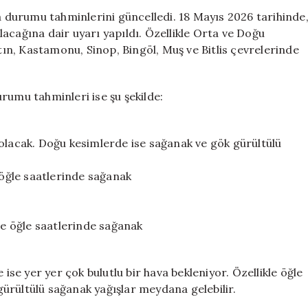
Sarı
va durumu tahminlerini güncelledi. 18 Mayıs 2026 tarihinde
Kod,
 olacağına dair uyarı yapıldı. Özellikle Orta ve Doğu
41
n, Kastamonu, Sinop, Bingöl, Muş ve Bitlis çevrelerinde
İlde
Şiddetli
Yağış
rumu tahminleri ise şu şekilde:
Bekleniyor
için
 olacak. Doğu kesimlerde ise sağanak ve gök gürültülü
 öğle saatlerinde sağanak
 ve öğle saatlerinde sağanak
 ise yer yer çok bulutlu bir hava bekleniyor. Özellikle öğle
ürültülü sağanak yağışlar meydana gelebilir.