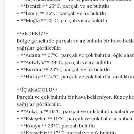
– **Denizli:** 25°C, parçalı ve az bulutlu
– **İzmir:** 26°C, parçalı ve az bulutlu
– **Muğla:** 25°C, parçalı ve az bulutlu
**AKDENİZ**
Bölge genelinde parçalı ve az bulutlu bir hava bek
yağışlar görülebilir.
– **Adana:** 27°C, parçalı ve çok bulutlu, öğle sa
– **Antalya:** 29°C, parçalı ve az bulutlu
– **Burdur:** 23°C, parçalı ve az bulutlu
– **Hatay:** 24°C, parçalı ve çok bulutlu, aralıklı 
**İÇ ANADOLU**
Parçalı ve çok bulutlu bir hava bekleniyor. Kuzey 
yağışlar görülebilir.
– **Ankara:** 19°C, parçalı ve çok bulutlu, sabah v
– **Eskişehir:** 19°C, parçalı ve çok bulutlu, saba
– **Konya:** 23°C, parçalı bulutlu
– **Nevşehir:** 17°C, parçalı ve çok bulutlu