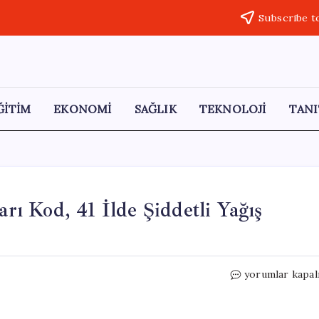
Subscribe t
ĞİTİM
EKONOMİ
SAĞLIK
TEKNOLOJİ
TANI
arı Kod, 41 İlde Şiddetli Yağış
Meteoroloji’de
yorumlar kapal
Uyarı:
11
İlde