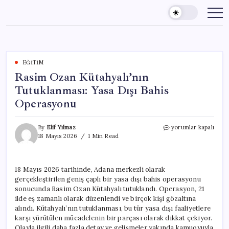
Skip
to
content
EĞITIM
Rasim Ozan Kütahyalı’nın
Tutuklanması: Yasa Dışı Bahis
Operasyonu
Rasim
By
Elif Yılmaz
yorumlar kapalı
Ozan
18 Mayıs 2026
1 Min Read
Kütahyalı’nın
Tutuklanması:
Yasa
18 Mayıs 2026 tarihinde, Adana merkezli olarak
Dışı
gerçekleştirilen geniş çaplı bir yasa dışı bahis operasyonu
Bahis
Operasyonu
sonucunda Rasim Ozan Kütahyalı tutuklandı. Operasyon, 21
için
ilde eş zamanlı olarak düzenlendi ve birçok kişi gözaltına
alındı. Kütahyalı’nın tutuklanması, bu tür yasa dışı faaliyetlere
karşı yürütülen mücadelenin bir parçası olarak dikkat çekiyor.
Olayla ilgili daha fazla detay ve gelişmeler yakında kamuoyuyla