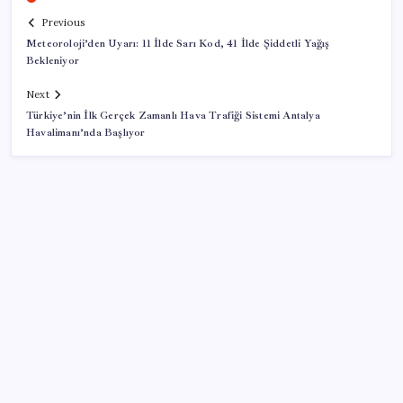
Previous
Meteoroloji’den Uyarı: 11 İlde Sarı Kod, 41 İlde Şiddetli Yağış
Bekleniyor
Next
Türkiye’nin İlk Gerçek Zamanlı Hava Trafiği Sistemi Antalya
Havalimanı’nda Başlıyor
SON YAZILAR
TBMM Adalet Komisyonu’nda ‘pislik’ tartışması:
MHP’li Bülbül masaya yumruk attı, İYİ Partili vekilin