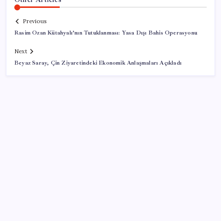
Previous
Rasim Ozan Kütahyalı’nın Tutuklanması: Yasa Dışı Bahis Operasyonu
Next
Beyaz Saray, Çin Ziyaretindeki Ekonomik Anlaşmaları Açıkladı
SON YAZILAR
TBMM Adalet Komisyonu’nda ‘pislik’ tartışması:
MHP’li Bülbül masaya yumruk attı, İYİ Partili vekilin
üzerine yürüdü