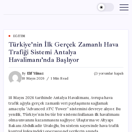
Skip
to
content
EĞITIM
Türkiye’nin İlk Gerçek Zamanlı Hava
Trafiği Sistemi Antalya
Havalimanı’nda Başlıyor
Türkiye’nin
By
Elif Yılmaz
yorumlar kapalı
İlk
18 Mayıs 2026
1 Min Read
Gerçek
Zamanlı
Hava
18 Mayıs 2026 tarihinde Antalya Havalimanı, Avrupa hava
Trafiği
trafik ağıyla gerçek zamanlı veri paylaşımını sağlamak
Sistemi
Antalya
amacıyla “Advanced ATC Tower” sistemini devreye alıyor. Bu
Havalimanı’nda
yenilik, Türkiye’nin bu tür bir sistemi kullanan ilk havalimanı
Başlıyor
olma unvanını kazanmasını sağlıyor. Ulaştırma ve Altyapı
için
Bakanı Abdulkadir Uraloğlu, bu sistem sayesinde hava trafik
kontrol kulesindeki operasyonel verilerin anında