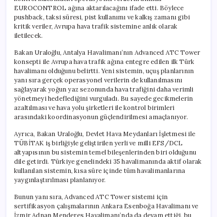
EUROCONTROL ağına aktarılacağını ifade etti. Böylece
pushback, taksi süresi, pist kullanımı ve kalkış zamanı gibi
kritik veriler, Avrupa hava trafik sistemine anlık olarak
iletilecek.
Bakan Uraloğlu, Antalya Havalimanı’nın Advanced ATC Tower
konsepti ile Avrupa hava trafik ağına entegre edilen ilk Türk
havalimanı olduğunu belirtti. Yeni sistemin, uçuş planlarının
yanı sıra gerçek operasyonel verilerin de kullanılmasını
sağlayarak yoğun yaz sezonunda hava trafiğini daha verimli
yönetmeyi hedeflediğini vurguladı. Bu sayede gecikmelerin
azaltılması ve hava yolu şirketleri ile kontrol birimleri
arasındaki koordinasyonun güçlendirilmesi amaçlanıyor.
Ayrıca, Bakan Uraloğlu, Devlet Hava Meydanları İşletmesi ile
TÜBİTAK iş birliğiyle geliştirilen yerli ve milli EFS/DCL
altyapısının bu sistemin temel bileşenlerinden biri olduğunu
dile getirdi. Türkiye genelindeki 35 havalimanında aktif olarak
kullanılan sistemin, kısa süre içinde tüm havalimanlarına
yaygınlaştırılması planlanıyor.
Bunun yanı sıra, Advanced ATC Tower sistemi için
sertifikasyon çalışmalarının Ankara Esenboğa Havalimanı ve
İzmir Adnan Menderes Havalimanı’nda da devam ettiği, bu