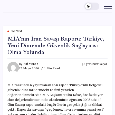
Skip
to
content
EĞITIM
MİA’nın İran Savaşı Raporu: Türkiye,
Yeni Dönemde Güvenlik Sağlayıcısı
Olma Yolunda
MİA’nın
By
Elif Yılmaz
yorumlar kapalı
İran
22 Mayıs 2026
1 Min Read
Savaşı
Raporu:
Türkiye,
MİA tarafından yayımlanan son rapor, Türkiye’nin bölgesel
Yeni
güvenlik dinamiklerindeki rolünü yeniden
Dönemde
Güvenlik
değerlendirmektedir. MİA Başkanı Talha Köse, önsözde yer
Sağlayıcısı
alan değerlendirmesinde, akademinin Ağustos 2025’teki 12
Olma
Gün Savaşı raporundaki öngörülerin gerçekleştiğine dikkat
Yolunda
çekti. Raporda, savaşın “geçilemez hava savunma şemsiyesi”
için
anlayışının sürdürülebilir olmadığını gözler önüne serdiği