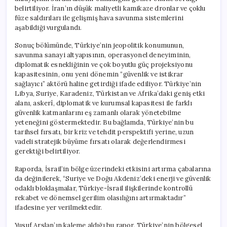
belirtiliyor. İran’ın düşük maliyetli kamikaze dronlar ve çoklu
füze saldırıları ile gelişmiş hava savunma sistemlerini
aşabildiği vurgulandı.
Sonuç bölümünde, Türkiye’nin jeopolitik konumunun,
savunma sanayi altyapısının, operasyonel deneyiminin,
diplomatik esnekliğinin ve çok boyutlu güç projeksiyonu
kapasitesinin, onu yeni dönemin “güvenlik ve istikrar
sağlayıcı” aktörü haline getirdiği ifade ediliyor. Türkiye’nin
Libya, Suriye, Karadeniz, Türkistan ve Afrika’daki geniş etki
alanı, askerî, diplomatik ve kurumsal kapasitesi ile farklı
güvenlik katmanlarını eş zamanlı olarak yönetebilme
yeteneğini göstermektedir. Bu bağlamda, Türkiye’nin bu
tarihsel fırsatı, bir kriz ve tehdit perspektifi yerine, uzun
vadeli stratejik büyüme fırsatı olarak değerlendirmesi
gerektiği belirtiliyor.
Raporda, İsrail’in bölge üzerindeki etkisini artırma çabalarına
da değinilerek, “Suriye ve Doğu Akdeniz’deki enerji ve güvenlik
odaklı bloklaşmalar, Türkiye-İsrail ilişkilerinde kontrollü
rekabet ve dönemsel gerilim olasılığını artırmaktadır”
ifadesine yer verilmektedir.
Yusuf Arslan’ın kaleme aldığı bu rapor, Türkiye’nin bölgesel