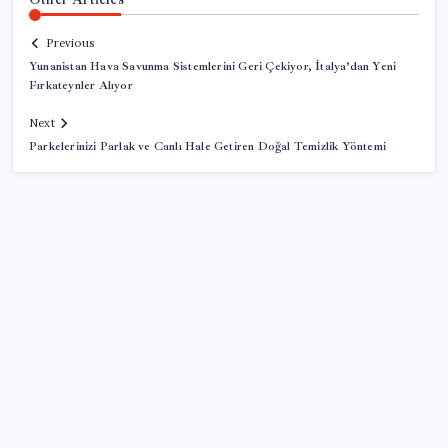
Previous
Yunanistan Hava Savunma Sistemlerini Geri Çekiyor, İtalya’dan Yeni
Fırkateynler Alıyor
Next
Parkelerinizi Parlak ve Canlı Hale Getiren Doğal Temizlik Yöntemi
SON YAZILAR
iPhone 18 Pro Ne Zaman Tanıtılacak?
AÖL 3. Dönem sınav sonuçları açıklandı mı? Açık