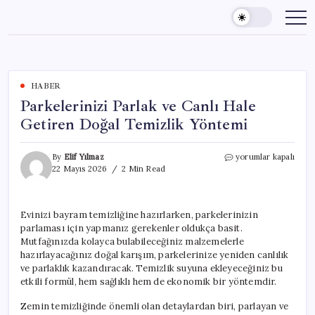
Skip
to
content
HABER
Parkelerinizi Parlak ve Canlı Hale
Getiren Doğal Temizlik Yöntemi
Parkelerinizi
By
Elif Yılmaz
yorumlar kapalı
Parlak
22 Mayıs 2026
2 Min Read
ve
Canlı
Hale
Evinizi bayram temizliğine hazırlarken, parkelerinizin
Getiren
parlaması için yapmanız gerekenler oldukça basit.
Doğal
Temizlik
Mutfağınızda kolayca bulabileceğiniz malzemelerle
Yöntemi
hazırlayacağınız doğal karışım, parkelerinize yeniden canlılık
için
ve parlaklık kazandıracak. Temizlik suyuna ekleyeceğiniz bu
etkili formül, hem sağlıklı hem de ekonomik bir yöntemdir.
Zemin temizliğinde önemli olan detaylardan biri, parlayan ve