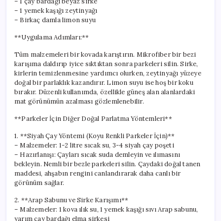
– 1 çay bardağı beyaz sirke
– 1 yemek kaşığı zeytinyağı
– Birkaç damla limon suyu
**Uygulama Adımları:**
Tüm malzemeleri bir kovada karıştırın. Mikrofiber bir bezi
karışıma daldırıp iyice sıktıktan sonra parkeleri silin. Sirke,
kirlerin temizlenmesine yardımcı olurken, zeytinyağı yüzeye
doğal bir parlaklık kazandırır. Limon suyu ise hoş bir koku
bırakır. Düzenli kullanımda, özellikle güneş alan alanlardaki
mat görünümün azalması gözlemlenebilir.
**Parkeler İçin Diğer Doğal Parlatma Yöntemleri**
1. **Siyah Çay Yöntemi (Koyu Renkli Parkeler İçin)**
– Malzemeler: 1-2 litre sıcak su, 3-4 siyah çay poşeti
– Hazırlanışı: Çayları sıcak suda demleyin ve ılımasını
bekleyin. Nemli bir bezle parkeleri silin. Çaydaki doğal tanen
maddesi, ahşabın rengini canlandırarak daha canlı bir
görünüm sağlar.
2. **Arap Sabunu ve Sirke Karışımı**
– Malzemeler: 1 kova ılık su, 1 yemek kaşığı sıvı Arap sabunu,
yarım çay bardağı elma sirkesi