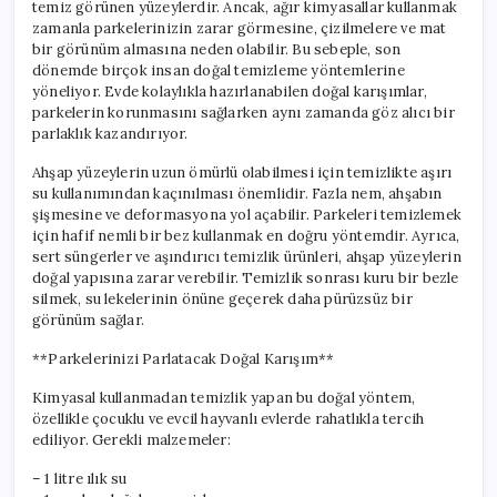
temiz görünen yüzeylerdir. Ancak, ağır kimyasallar kullanmak
zamanla parkelerinizin zarar görmesine, çizilmelere ve mat
bir görünüm almasına neden olabilir. Bu sebeple, son
dönemde birçok insan doğal temizleme yöntemlerine
yöneliyor. Evde kolaylıkla hazırlanabilen doğal karışımlar,
parkelerin korunmasını sağlarken aynı zamanda göz alıcı bir
parlaklık kazandırıyor.
Ahşap yüzeylerin uzun ömürlü olabilmesi için temizlikte aşırı
su kullanımından kaçınılması önemlidir. Fazla nem, ahşabın
şişmesine ve deformasyona yol açabilir. Parkeleri temizlemek
için hafif nemli bir bez kullanmak en doğru yöntemdir. Ayrıca,
sert süngerler ve aşındırıcı temizlik ürünleri, ahşap yüzeylerin
doğal yapısına zarar verebilir. Temizlik sonrası kuru bir bezle
silmek, su lekelerinin önüne geçerek daha pürüzsüz bir
görünüm sağlar.
**Parkelerinizi Parlatacak Doğal Karışım**
Kimyasal kullanmadan temizlik yapan bu doğal yöntem,
özellikle çocuklu ve evcil hayvanlı evlerde rahatlıkla tercih
ediliyor. Gerekli malzemeler:
– 1 litre ılık su